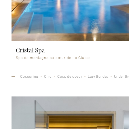
Cristal Spa
Spa de montagne au cœur de La Clusaz
Cocooning
Chic
Coup de coeur
Lazy Sunday
Under the