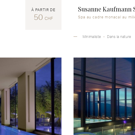
Susanne Kaufmann S
À PARTIR DE
50
Spa au cadre monacal au mili
CHF
Minimaliste
Dans la nature