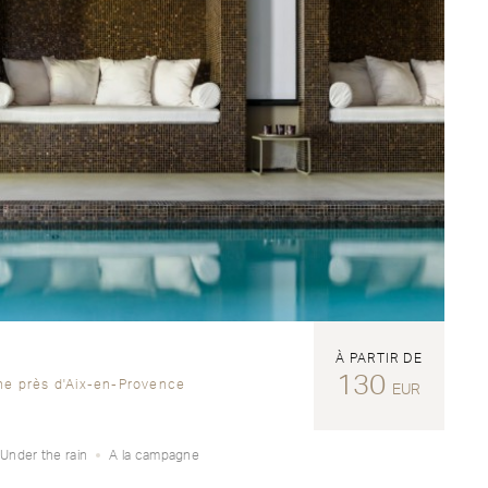
À PARTIR DE
130
ne près d'Aix-en-Provence
EUR
Under the rain
A la campagne