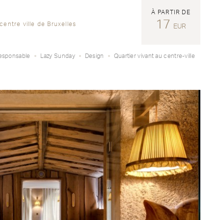
À PARTIR DE
17
entre ville de Bruxelles
EUR
esponsable
Lazy Sunday
Design
Quartier vivant au centre-ville