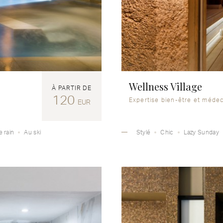
Wellness Village
À PARTIR DE
120
Expertise bien-être et médec
EUR
 rain
Au ski
Stylé
Chic
Lazy Sunday