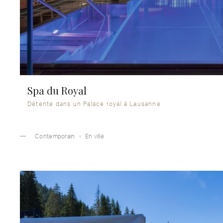
Spa du Royal
Détente dans un Palace royal à Lausanne
Contemporain
En ville