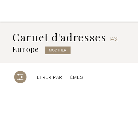
Aller au contenu
Aller au menu
Carnet d'adresses
[43]
Europe
MODIFIER
FILTRER PAR THÈMES