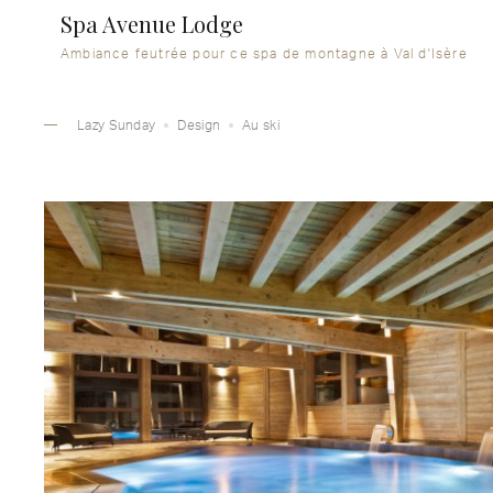
Spa Avenue Lodge
Ambiance feutrée pour ce spa de montagne à Val d'Isère
Lazy Sunday
Design
Au ski