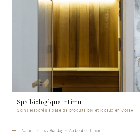
Spa biologique Intimu
Soins élaborés à base de produits bio et locaux en Corse
Naturel
Lazy Sunday
Au bord de la mer