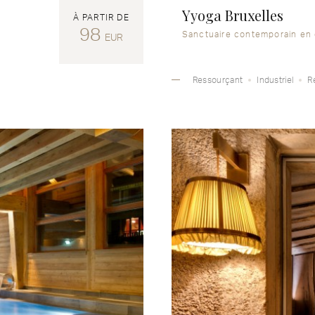
Yyoga Bruxelles
À PARTIR DE
98
Sanctuaire contemporain en c
EUR
Ressourçant
Industriel
R