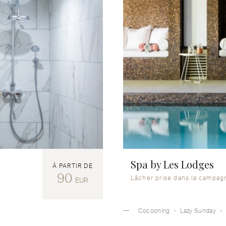
Spa by Les Lodges
À PARTIR DE
90
Lâcher prise dans la campag
EUR
Cocooning
Lazy Sunday