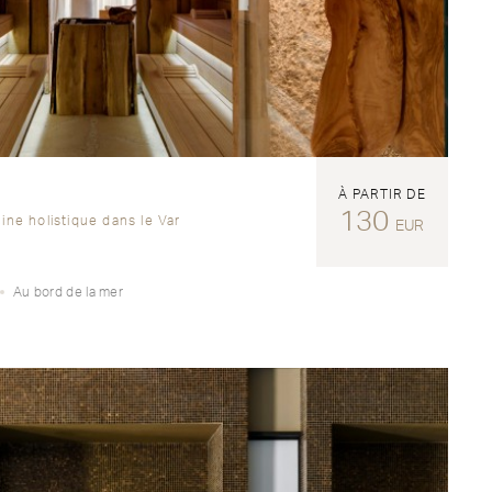
À PARTIR DE
130
ine holistique dans le Var
EUR
Au bord de la mer