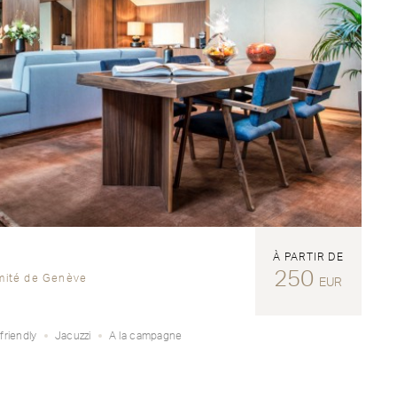
À PARTIR DE
250
imité de Genève
EUR
friendly
Jacuzzi
A la campagne