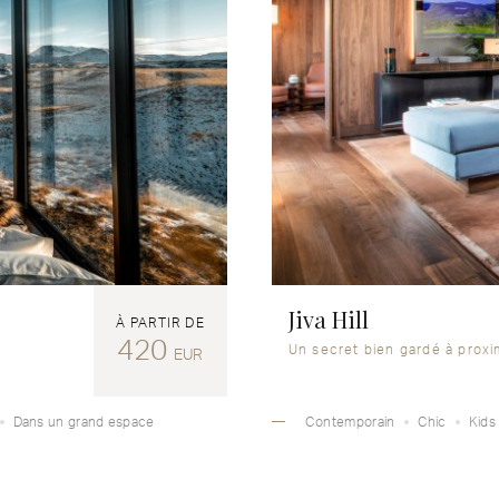
Jiva Hill
À PARTIR DE
420
Un secret bien gardé à prox
EUR
Dans un grand espace
Contemporain
Chic
Kids 