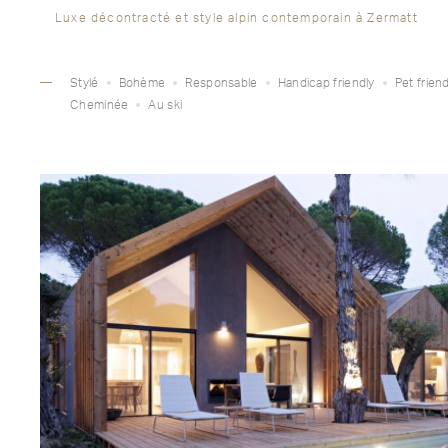
Luxe décontracté et style alpin contemporain à Zermatt
Stylé
Bohème
Responsable
Handicap friendly
Pet friend
Cheminée
Au ski