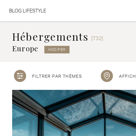
BLOG LIFESTYLE
Aller au contenu
Aller au menu
Hébergements
[732]
Europe
MODIFIER
FILTRER PAR THÈMES
AFFICH