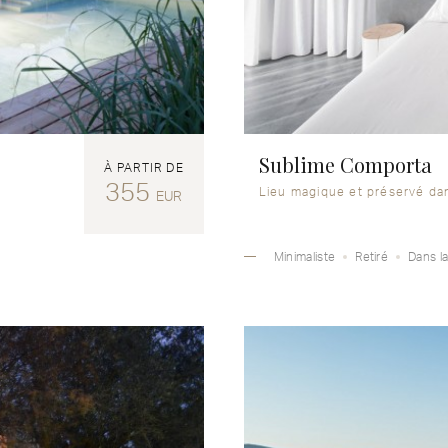
Sublime Comporta
À PARTIR DE
355
Lieu magique et préservé dan
EUR
Minimaliste
Retiré
Dans l