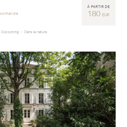
À PARTIR DE
180
 Normandie
EUR
Cocooning
Dans la nature