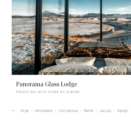
Panorama Glass Lodge
Maison de verre isolée en Islande
Stylé
Minimaliste
Conceptuel
Retiré
Jacuzzi
Design