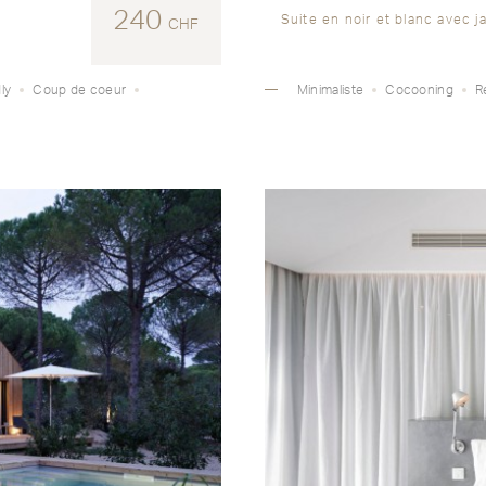
240
Suite en noir et blanc avec j
CHF
ly
Coup de coeur
Minimaliste
Cocooning
R