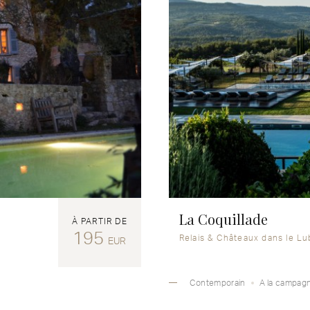
La Coquillade
À PARTIR DE
195
Relais & Châteaux dans le L
EUR
Contemporain
A la campag