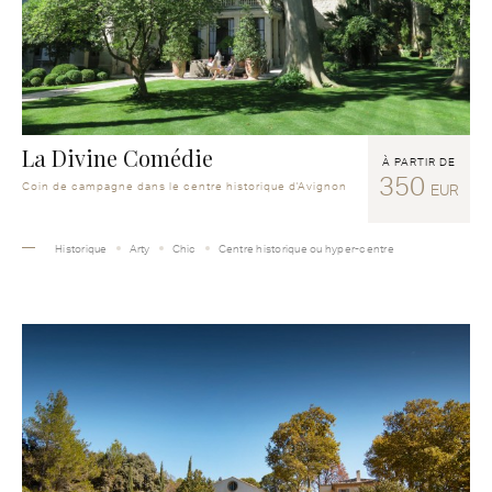
La Divine Comédie
À PARTIR DE
350
Coin de campagne dans le centre historique d'Avignon
EUR
Historique
Arty
Chic
Centre historique ou hyper-centre