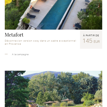
Metafort
À PARTIR DE
145
Déconnexion version cosy dans un cadre exceptionnel
EUR
en Provence
A la campagne