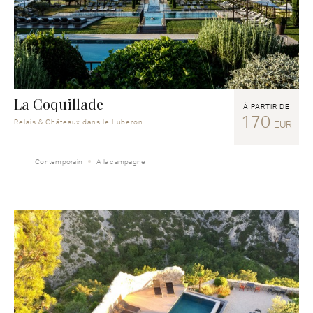
La Coquillade
À PARTIR DE
170
Relais & Châteaux dans le Luberon
EUR
Contemporain
A la campagne