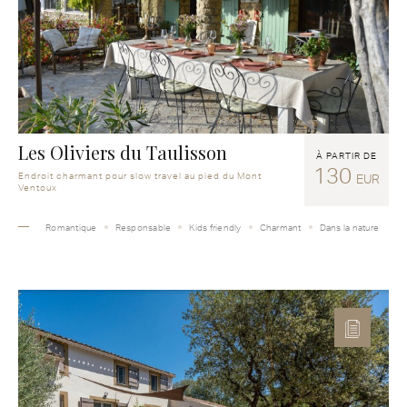
Les Oliviers du Taulisson
À PARTIR DE
130
Endroit charmant pour slow travel au pied du Mont
EUR
Ventoux
Romantique
Responsable
Kids friendly
Charmant
Dans la nature