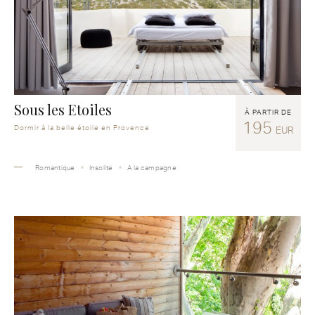
Sous les Etoiles
À PARTIR DE
195
Dormir à la belle étoile en Provence
EUR
Romantique
Insolite
A la campagne