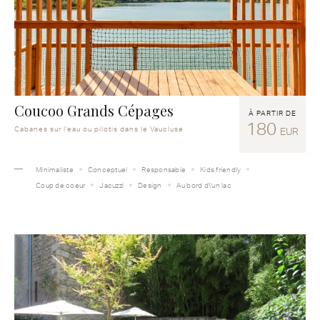
Coucoo Grands Cépages
À PARTIR DE
180
Cabanes sur l'eau ou pilotis dans le Vaucluse
EUR
Minimaliste
Conceptuel
Responsable
Kids friendly
Coup de coeur
Jacuzzi
Design
Au bord d\'un lac