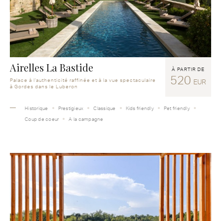
Airelles La Bastide
À PARTIR DE
520
Palace à l'authenticité raffinée et à la vue spectaculaire
EUR
à Gordes dans le Luberon
Historique
Prestigieux
Classique
Kids friendly
Pet friendly
Coup de coeur
A la campagne