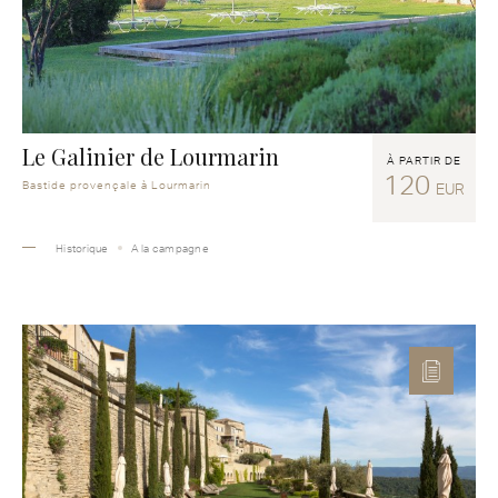
Le Galinier de Lourmarin
À PARTIR DE
120
Bastide provençale à Lourmarin
EUR
Historique
A la campagne