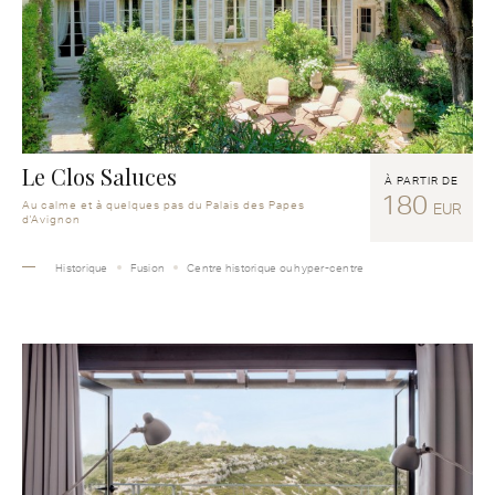
Le Clos Saluces
À PARTIR DE
180
Au calme et à quelques pas du Palais des Papes
EUR
d'Avignon
Historique
Fusion
Centre historique ou hyper-centre