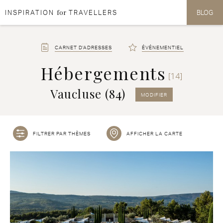
for
INSPIRATION
TRAVELLERS
BLOG
Aller au contenu
Aller au menu
CARNET D'ADRESSES
ÉVÉNEMENTIEL
Hébergements
[14]
Vaucluse (84)
MODIFIER
FILTRER PAR THÈMES
AFFICHER LA CARTE