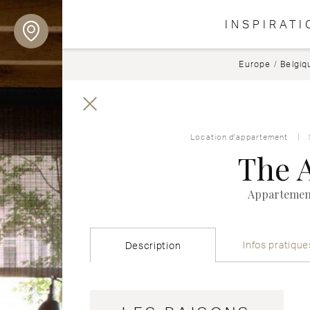
INSPIRATI
Europe
/
Belgiq
Location d'appartement
The 
Appartement
Infos pratique
Description