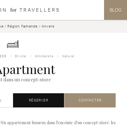
for
ON
TRAVELLERS
BLOG
ue
/
Région flamande
/
Anvers
$$$
En ville
Minimaliste
Naturel
Apartment
 dans un concept-store
s
RÉSERVER
CONTACTER
Un appartement luxueux dans l'enceinte d'un concept-store: les