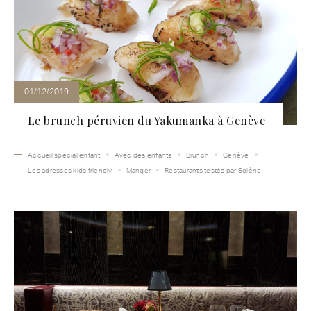
01/12/2019
Le brunch péruvien du Yakumanka à Genève
Accueil spécial enfant
Avec des enfants
Brunch
Genève
Les adresses kids friendly
Manger
Restaurants testés par Solène