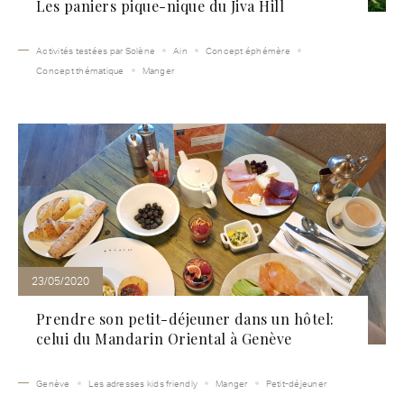
Les paniers pique-nique du Jiva Hill
Activités testées par Solène
Ain
Concept éphémère
Concept thématique
Manger
23/05/2020
Prendre son petit-déjeuner dans un hôtel:
celui du Mandarin Oriental à Genève
Genève
Les adresses kids friendly
Manger
Petit-déjeuner