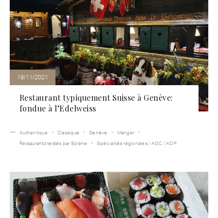
19/11/2021
Restaurant typiquement Suisse à Genève:
fondue à l’Edelweiss
Authentique
Classique
Genève
Manger
Restaurants testés par Solène
Spécialités régionales / AOC / AOP