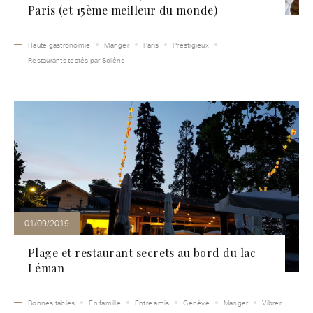
Paris (et 15ème meilleur du monde)
Haute gastronomie
Manger
Paris
Prestigieux
Restaurants testés par Solène
01/09/2019
Plage et restaurant secrets au bord du lac
Léman
Bonnes tables
En famille
Entre amis
Genève
Manger
Vibrer