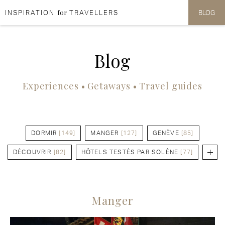
for
INSPIRATION
TRAVELLERS
BLOG
Aller au contenu
Aller au menu
Blog
Experiences • Getaways • Travel guides
DORMIR
[149]
MANGER
[127]
GENÈVE
[85]
DÉCOUVRIR
[82]
HÔTELS TESTÉS PAR SOLÈNE
[77]
Manger