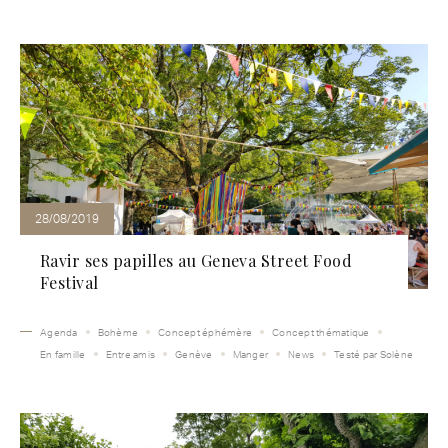
28/08/2019
Ravir ses papilles au Geneva Street Food
Festival
Agenda
Bohème
Concept éphémère
Concept thématique
En famille
Entre amis
Genève
Manger
News
Testé par Solène