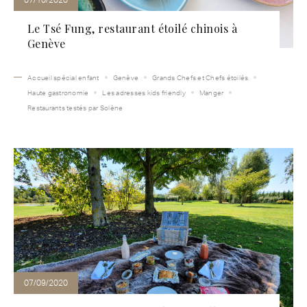
Le Tsé Fung, restaurant étoilé chinois à
Genève
Accueil spécial enfant
Genève
Grands Chefs et Chefs étoilés
Haute gastronomie
Les adresses kids friendly
Manger
Restaurants testés par Solène
07/09/2020