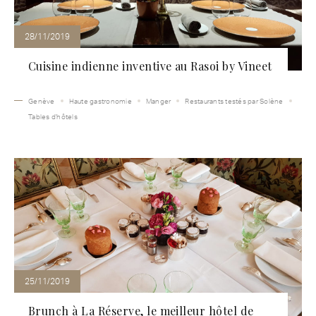
28/11/2019
Cuisine indienne inventive au Rasoi by Vineet
Genève
Haute gastronomie
Manger
Restaurants testés par Solène
Tables d'hôtels
25/11/2019
Brunch à La Réserve, le meilleur hôtel de