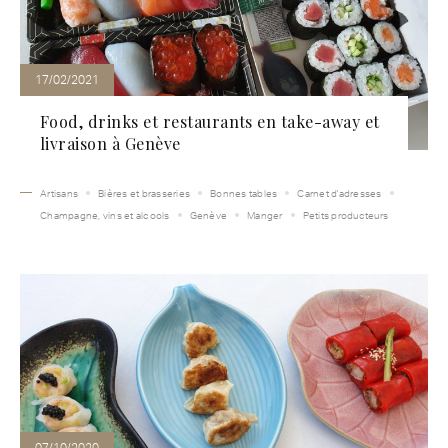
17/02/2021
Food, drinks et restaurants en take-away et
livraison à Genève
Artisans
Bières et brasseries
Bonnes tables
Carnet d'adresses
Champagne, vins et alcools
Genève
Manger
Petits producteurs
07/10/2020