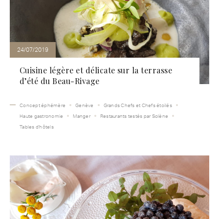
24/07/2019
Cuisine légère et délicate sur la terrasse
d’été du Beau-Rivage
Concept éphémère
Genève
Grands Chefs et Chefs étoilés
Haute gastronomie
Manger
Restaurants testés par Solène
Tables d'hôtels