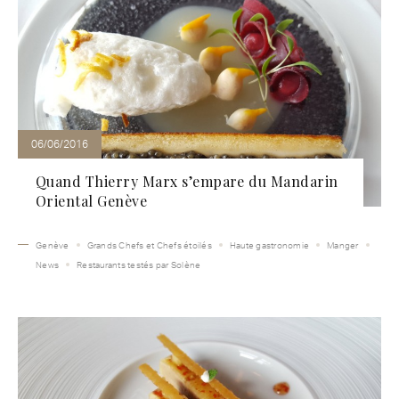
06/06/2016
Quand Thierry Marx s’empare du Mandarin
Oriental Genève
Genève
Grands Chefs et Chefs étoilés
Haute gastronomie
Manger
News
Restaurants testés par Solène