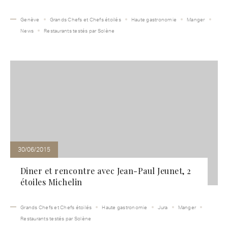
Genève
Grands Chefs et Chefs étoilés
Haute gastronomie
Manger
News
Restaurants testés par Solène
30/06/2015
Diner et rencontre avec Jean-Paul Jeunet, 2
étoiles Michelin
Grands Chefs et Chefs étoilés
Haute gastronomie
Jura
Manger
Restaurants testés par Solène