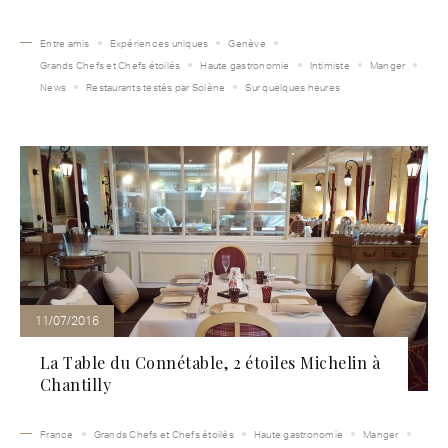
Entre amis
Expériences uniques
Genève
Grands Chefs et Chefs étoilés
Haute gastronomie
Intimiste
Manger
News
Restaurants testés par Solène
Sur quelques heures
11/07/2016
La Table du Connétable, 2 étoiles Michelin à
Chantilly
France
Grands Chefs et Chefs étoilés
Haute gastronomie
Manger