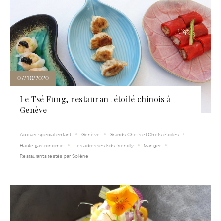
07/10/2020
Le Tsé Fung, restaurant étoilé chinois à
Genève
Accueil spécial enfant
Genève
Grands Chefs et Chefs étoilés
Haute gastronomie
Les adresses kids friendly
Manger
Restaurants testés par Solène