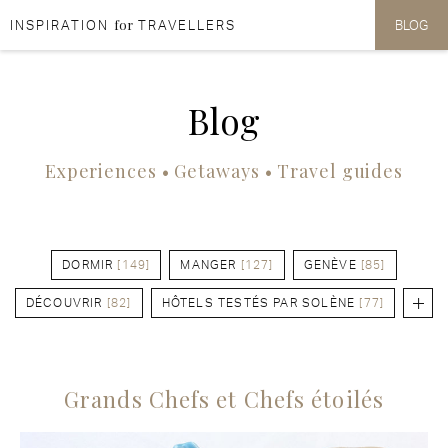
for
INSPIRATION
TRAVELLERS
BLOG
Aller au contenu
Aller au menu
Blog
Experiences • Getaways • Travel guides
DORMIR
[149]
MANGER
[127]
GENÈVE
[85]
DÉCOUVRIR
[82]
HÔTELS TESTÉS PAR SOLÈNE
[77]
Grands Chefs et Chefs étoilés