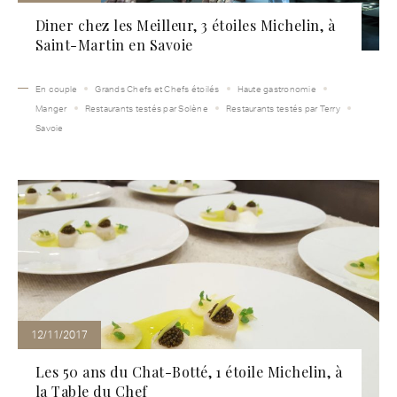
Diner chez les Meilleur, 3 étoiles Michelin, à
Saint-Martin en Savoie
En couple
Grands Chefs et Chefs étoilés
Haute gastronomie
Manger
Restaurants testés par Solène
Restaurants testés par Terry
Savoie
12/11/2017
Les 50 ans du Chat-Botté, 1 étoile Michelin, à
la Table du Chef