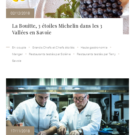
02/12/2018
La Bouitte, 3 étoiles Michelin dans les 3
Vallées en Savoie
En couple
Grands Chefs et Chefs étoilés
Haute gastronomie
Manger
Restaurants testés par Solène
Restaurants testés par Terry
Savoie
17/11/2018