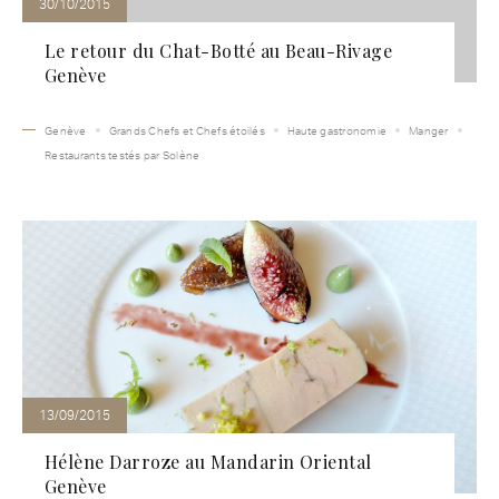
30/10/2015
Le retour du Chat-Botté au Beau-Rivage
Genève
Genève
Grands Chefs et Chefs étoilés
Haute gastronomie
Manger
Restaurants testés par Solène
13/09/2015
Hélène Darroze au Mandarin Oriental
Genève