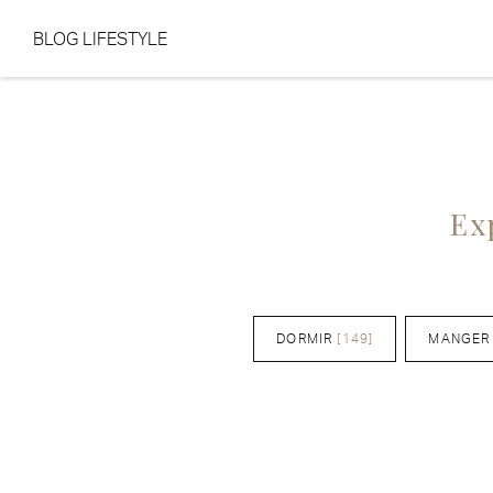
BLOG LIFESTYLE
Aller au contenu
Aller au menu
Ex
DORMIR
[149]
MANGER