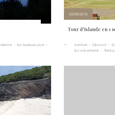
02/09/2016
n
Tour d’Islande en 1 
Italienne
Sur quelques jours
Aventure
Découvrir
Gu
Sur une semaine
Testé p