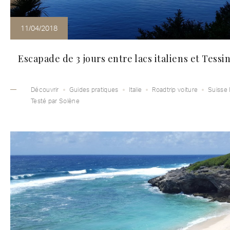
11/04/2018
Escapade de 3 jours entre lacs italiens et Tessi
Découvrir
Guides pratiques
Italie
Roadtrip voiture
Suisse 
Testé par Solène