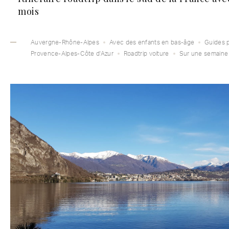
mois
Auvergne-Rhône-Alpes
Avec des enfants en bas-âge
Guides 
Provence-Alpes-Côte d'Azur
Roadtrip voiture
Sur une semaine