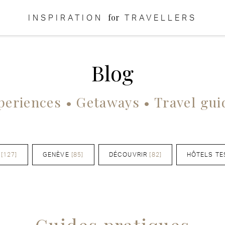
for
INSPIRATION
TRAVELLERS
Blog
periences • Getaways • Travel gui
[127]
GENÈVE
[85]
DÉCOUVRIR
[82]
HÔTELS TE