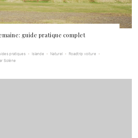
semaine: guide pratique complet
ides pratiques
Islande
Naturel
Roadtrip voiture
ar Solène