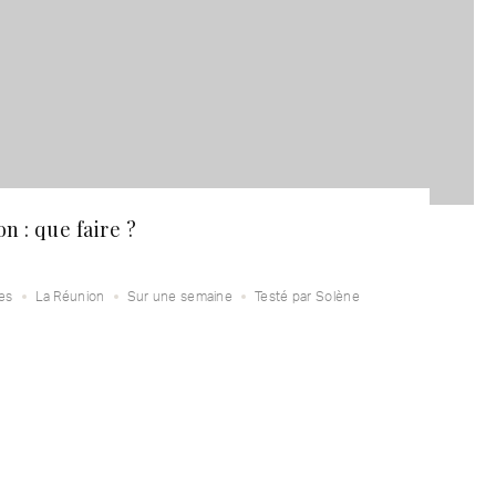
n : que faire ?
es
La Réunion
Sur une semaine
Testé par Solène