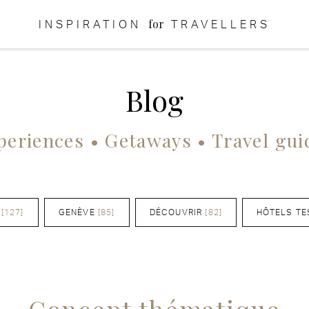
for
INSPIRATION
TRAVELLERS
Blog
periences • Getaways • Travel gui
[127]
GENÈVE
[85]
DÉCOUVRIR
[82]
HÔTELS TE