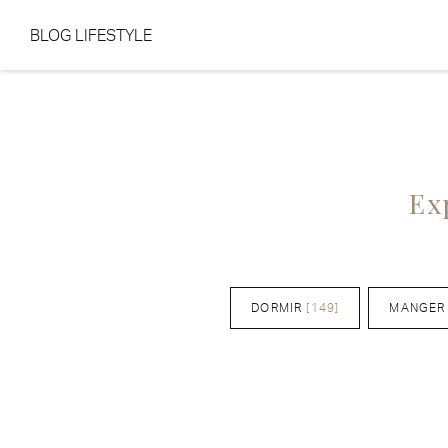
BLOG LIFESTYLE
Aller au contenu
Aller au menu
Ex
DORMIR
[149]
MANGER