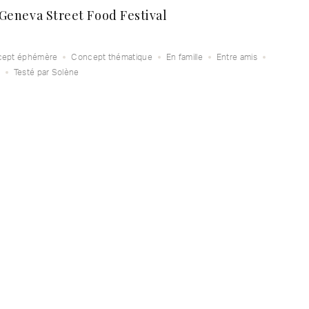
 Geneva Street Food Festival
ept éphémère
Concept thématique
En famille
Entre amis
Testé par Solène