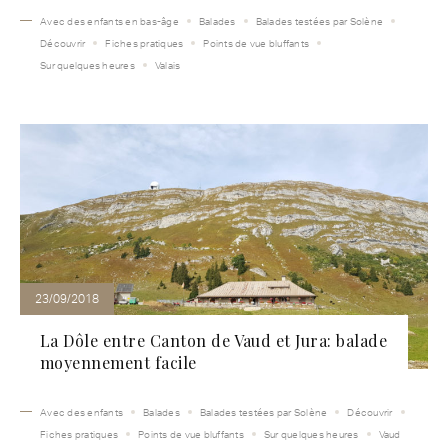
Avec des enfants en bas-âge
Balades
Balades testées par Solène
Découvrir
Fiches pratiques
Points de vue bluffants
Sur quelques heures
Valais
23/09/2018
La Dôle entre Canton de Vaud et Jura: balade
moyennement facile
Avec des enfants
Balades
Balades testées par Solène
Découvrir
Fiches pratiques
Points de vue bluffants
Sur quelques heures
Vaud