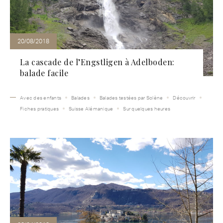
20/08/2018
La cascade de l’Engstligen à Adelboden:
balade facile
Avec des enfants
Balades
Balades testées par Solène
Découvrir
Fiches pratiques
Suisse Alémanique
Sur quelques heures