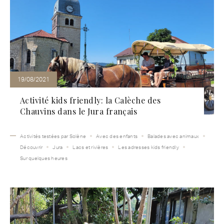
19/08/2021
Activité kids friendly: la Calèche des
Chauvins dans le Jura français
Activités testées par Solène
Avec des enfants
Balades avec animaux
Découvrir
Jura
Lacs et rivières
Les adresses kids friendly
Sur quelques heures