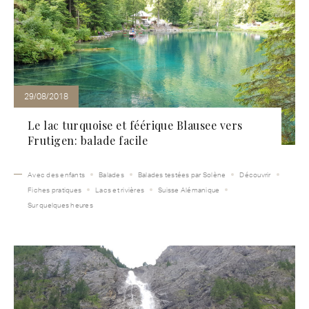
29/08/2018
Le lac turquoise et féérique Blausee vers
Frutigen: balade facile
Avec des enfants
Balades
Balades testées par Solène
Découvrir
Fiches pratiques
Lacs et rivières
Suisse Alémanique
Sur quelques heures