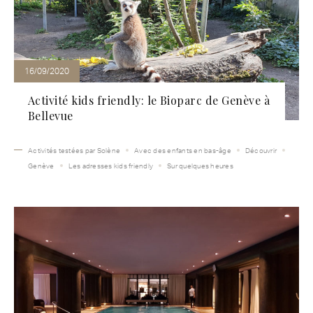
16/09/2020
Activité kids friendly: le Bioparc de Genève à
Bellevue
Activités testées par Solène
Avec des enfants en bas-âge
Découvrir
Genève
Les adresses kids friendly
Sur quelques heures