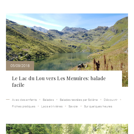
05/09/2018
Le Lac du Lou vers Les Menuires: balade
facile
Avec des enfants
Balades
Balades testées par Solène
Découvrir
Fiches pratiques
Lacs et rivières
Savoie
Sur quelques heures