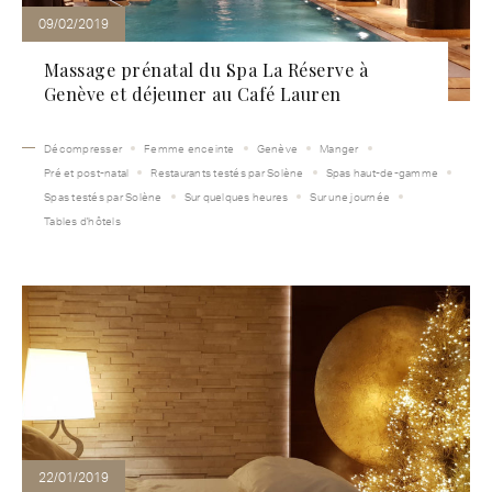
09/02/2019
Massage prénatal du Spa La Réserve à
Genève et déjeuner au Café Lauren
Décompresser
Femme enceinte
Genève
Manger
Pré et post-natal
Restaurants testés par Solène
Spas haut-de-gamme
Spas testés par Solène
Sur quelques heures
Sur une journée
Tables d'hôtels
22/01/2019