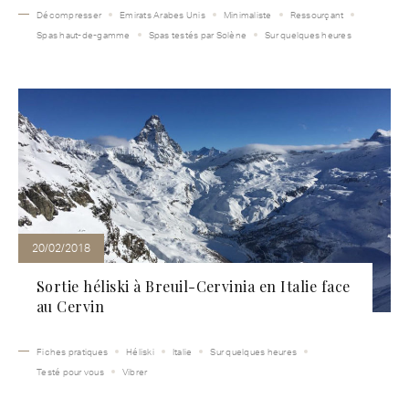
Décompresser
Emirats Arabes Unis
Minimaliste
Ressourçant
Spas haut-de-gamme
Spas testés par Solène
Sur quelques heures
20/02/2018
Sortie héliski à Breuil-Cervinia en Italie face
au Cervin
Fiches pratiques
Héliski
Italie
Sur quelques heures
Testé pour vous
Vibrer