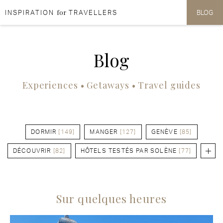
for
INSPIRATION
TRAVELLERS
BLOG
Aller au contenu
Aller au menu
Blog
Experiences • Getaways • Travel guides
DORMIR
[149]
MANGER
[127]
GENÈVE
[85]
DÉCOUVRIR
[82]
HÔTELS TESTÉS PAR SOLÈNE
[77]
Sur quelques heures