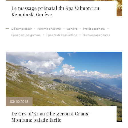
Le massage prénatal du Spa Valmont au
Kempinski Genève
Décompresser
Femme enceinte
Genève
Pré et post-natal
Spas haut-de-gamme
Spas testés par Solène
Sur quelques heures
03/10/2018
De Cry-d’Er au Chetzeron à Crans-
Montana: balade facile