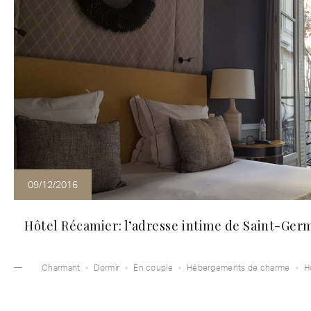
09/12/2016
Hôtel Récamier: l’adresse intime de Saint-Ge
Charmant
Dormir
En couple
Hébergements de charme
H