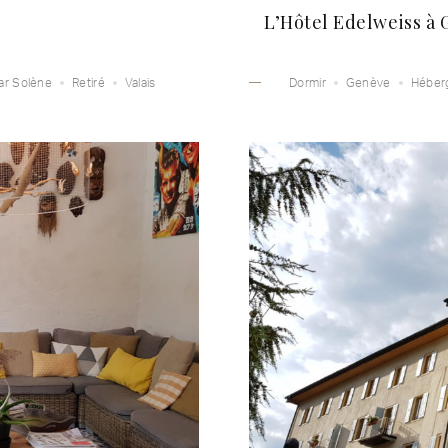
L’Hôtel Edelweiss à
ar Solène
Retiré
Valais
Dormir
Genève
Héber