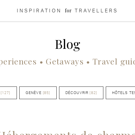
for
INSPIRATION
TRAVELLERS
Blog
periences • Getaways • Travel gui
[127]
GENÈVE
[85]
DÉCOUVRIR
[82]
HÔTELS TE