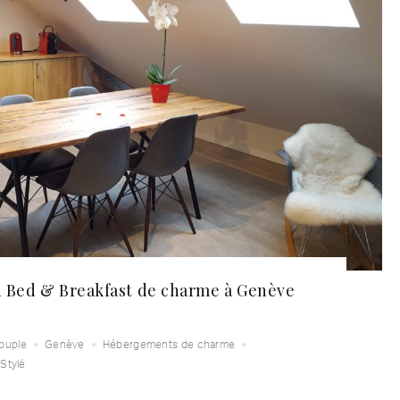
n Bed & Breakfast de charme à Genève
ouple
Genève
Hébergements de charme
Stylé