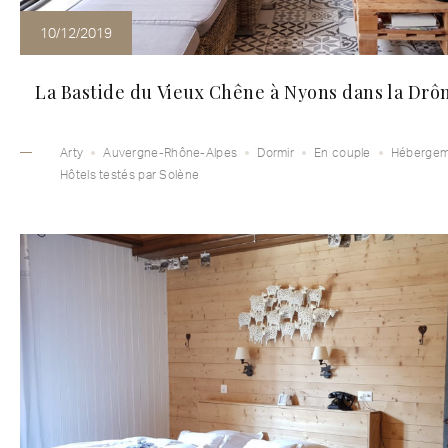
10/12/2019
La Bastide du Vieux Chêne à Nyons dans la Dr
Arty
Auvergne-Rhône-Alpes
Dormir
En couple
Hébergem
Hôtels testés par Solène