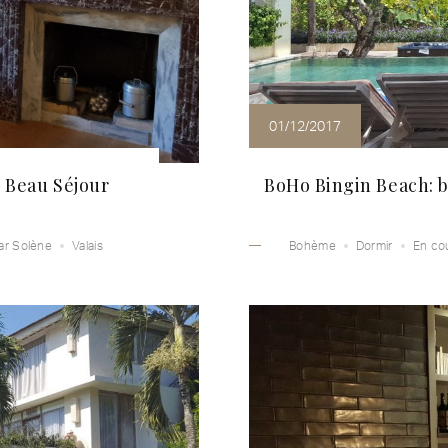
01/12/2017
 Beau Séjour
BoHo Bingin Beach: b
ar Solène
Valais
Bohème
Dormir
En co