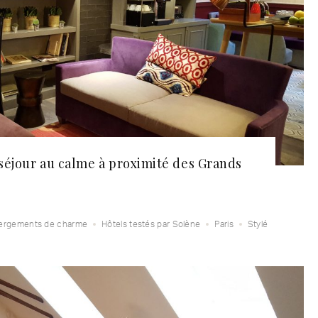
 séjour au calme à proximité des Grands
ergements de charme
Hôtels testés par Solène
Paris
Stylé