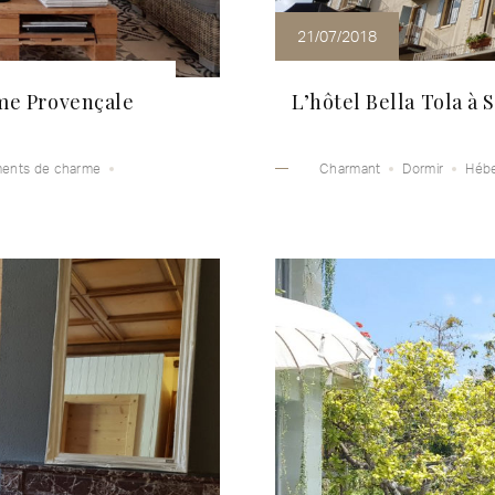
21/07/2018
ôme Provençale
L’hôtel Bella Tola à 
ents de charme
Charmant
Dormir
Héb