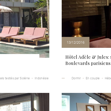
13/12/2016
Hôtel Adèle & Jules:
Boulevards parisiens
els testés par Solène
Indonésie
Dormir
En couple
Héb