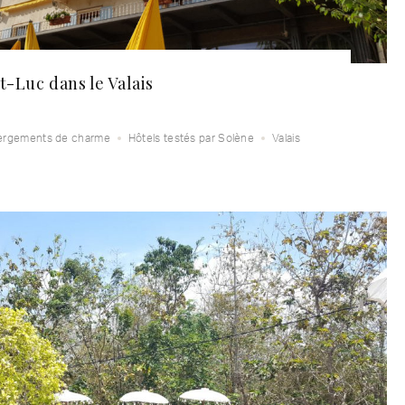
St-Luc dans le Valais
ergements de charme
Hôtels testés par Solène
Valais