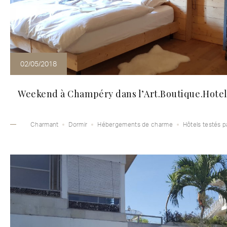
02/05/2018
Weekend à Champéry dans l’Art.Boutique.Hotel
Charmant
Dormir
Hébergements de charme
Hôtels testés p