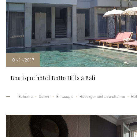
01/11/2017
Boutique hôtel BoHo Hills à Bali
Bohème
Dormir
En couple
Hébergements de charme
Hôt