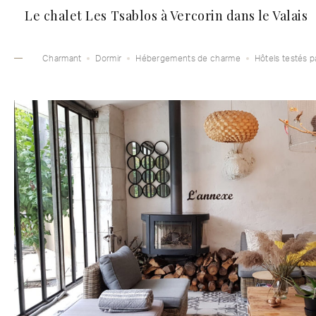
Le chalet Les Tsablos à Vercorin dans le Valais
Charmant
Dormir
Hébergements de charme
Hôtels testés p