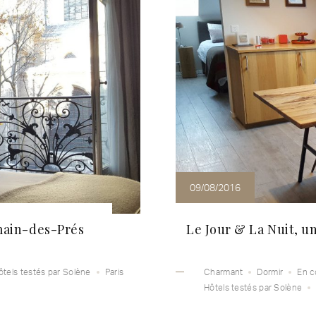
09/08/2016
rmain-des-Prés
Le Jour & La Nuit, u
ôtels testés par Solène
Paris
Charmant
Dormir
En c
Hôtels testés par Solène