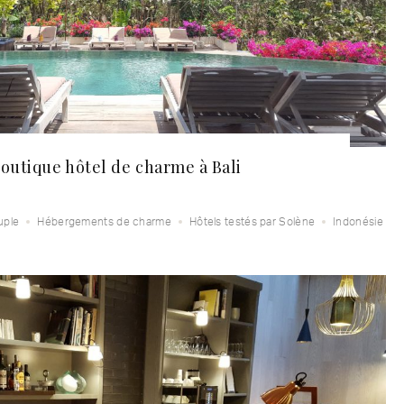
outique hôtel de charme à Bali
uple
Hébergements de charme
Hôtels testés par Solène
Indonésie