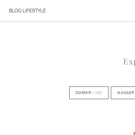
BLOG LIFESTYLE
Aller au contenu
Aller au menu
Ex
DORMIR
[149]
MANGER