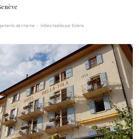
 Genève
gements de charme
Hôtels testés par Solène