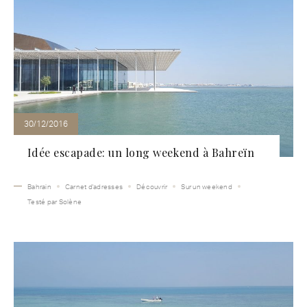
30/12/2016
Idée escapade: un long weekend à Bahreïn
Bahrain
Carnet d'adresses
Découvrir
Sur un weekend
Testé par Solène