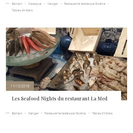
Bahrain
Classique
Manger
Restaurants testés par Solène
Tables d'hôtels
11/12/2016
Les Seafood Nights du restaurant La Med
Bahrain
Manger
Restaurants testés par Solène
Tables d'hôtels