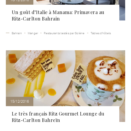
Un goût d’Italie à Manama: Primavera au
Ritz-Carlton Bahrain
Bahrain
Manger
Restaurants testés par Solène
Tables d'hôtels
15/12/2016
Le très français Ritz Gourmet Lounge du
Ritz-Carlton Bahreïn