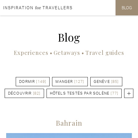
for
INSPIRATION
TRAVELLERS
BLOG
Aller au contenu
Aller au menu
Blog
Experiences • Getaways • Travel guides
DORMIR
[149]
MANGER
[127]
GENÈVE
[85]
DÉCOUVRIR
[82]
HÔTELS TESTÉS PAR SOLÈNE
[77]
Bahrain