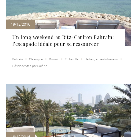
19/12/2016
Un long weekend au Ritz-Carlton Bahrain:
l’escapade idéale pour se ressourcer
Bahrain
Classique
Dormir
En famille
Hébergements luxueux
Hôtels testés par Solène
16/12/2016