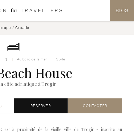
for
ON
TRAVELLERS
BLOG
urope
/
Croatie
$
Au bord de la mer
Stylé
Beach House
a côte adriatique à Trogir
s
RÉSERVER
CONTACTER
C'est à proximité de la vieille ville de Trogir - inscrite au