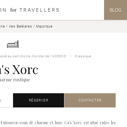
for
ON
TRAVELLERS
BLOG
gne
/
Iles Baléares
/
Majorque
lassé au patrimoine mondial de l'UNESCO
Classique
's Xorc
arme rustique
s
RÉSERVER
CONTACTER
Entourez-vous de charme et luxe: Ca's Xorc est situé entre les