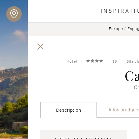
INSPIRATI
Europe
/
Espa
Hôtel
$$
Site c
Ca
Ch
Infos pratique
Description