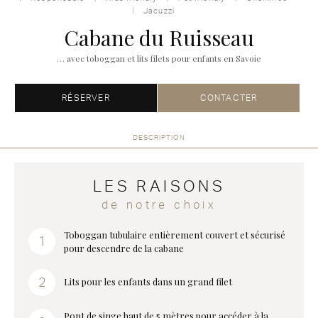
Jacuzzi
Cabane du Ruisseau
… avec toboggan et lits filets pour enfants en Savoie
RÉSERVER
CONTACTER
DESCRIPTION
LES RAISONS
de notre choix
Toboggan tubulaire entièrement couvert et sécurisé
pour descendre de la cabane
Lits pour les enfants dans un grand filet
Pont de singe haut de 5 mètres pour accéder à la