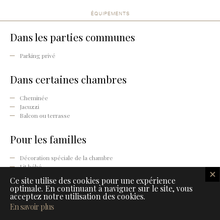
ÉQUIPEMENTS
Dans les parties communes
Parking privé
Dans certaines chambres
Cheminée
Jacuzzi
Balcon ou terrasse
Pour les familles
Décoration spéciale de la chambre
Lit bébé
Peignoir / chaussons enfants
Ce site utilise des cookies pour une expérience
Chaise haute
optimale. En continuant à naviguer sur le site, vous
Jeux de société
acceptez notre utilisation des cookies.
En savoir plus