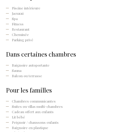
Piscine intérieure
Jacuzzi
Spa
Fitness
Restaurant
Cheminée
Parking privé
Dans certaines chambres
Baignoire autoportante
Sauna
Balcon ou terrasse
Pour les familles
Chambres communicantes
Suites ou villas multi-chambres
Cadeau offert aux enfants
Lit bébé
Peignoir / chaussons enfants
Baignoire en plastique