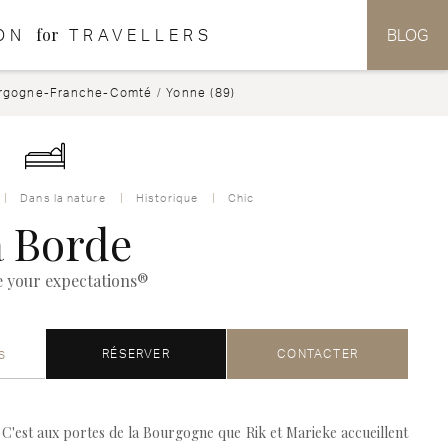
for
ON
TRAVELLERS
BLOG
rgogne-Franche-Comté
/
Yonne (89)
Dans la nature
Historique
Chic
a Borde
e your expectations®
s
RÉSERVER
CONTACTER
C'est aux portes de la Bourgogne que Rik et Marieke accueillent