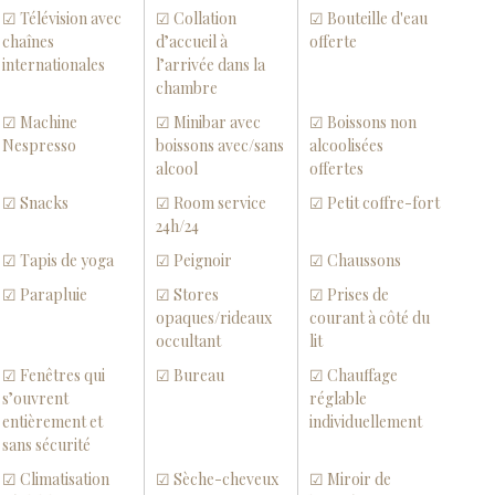
☑ Télévision avec
☑ Collation
☑ Bouteille d'eau
chaînes
d’accueil à
offerte
internationales
l’arrivée dans la
chambre
☑ Machine
☑ Minibar avec
☑ Boissons non
Nespresso
boissons avec/sans
alcoolisées
alcool
offertes
☑ Snacks
☑ Room service
☑ Petit coffre-fort
24h/24
☑ Tapis de yoga
☑ Peignoir
☑ Chaussons
☑ Parapluie
☑ Stores
☑ Prises de
opaques/rideaux
courant à côté du
occultant
lit
☑ Fenêtres qui
☑ Bureau
☑ Chauffage
s’ouvrent
réglable
entièrement et
individuellement
sans sécurité
☑ Climatisation
☑ Sèche-cheveux
☑ Miroir de