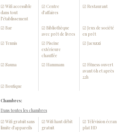
☑ Wifi accessible
☑ Centre
☑ Restaurant
dans tout
d'affaires
l’établissement
☑ Bar
☑ Bibliothèque
☑ Jeux de société
avec prêt de livres
en prêt
☑ Tennis
☑ Piscine
☑ Jacuzzi
extérieure
chauffée
☑ Sauna
☑ Hammam
☑ Fitness ouvert
avant 6h et après
22h
☑ Boutique
Chambres:
Dans toutes les chambres
☑ Wifi gratuit sans
☑ Wifi haut débit
☑ Télévision écran
limite d'appareils
gratuit
plat HD