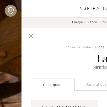
INSPIRATI
Europe
/
France
/
Bou
Chambre d'hôtes
$$$
L
Surpris
Infos pratique
Description