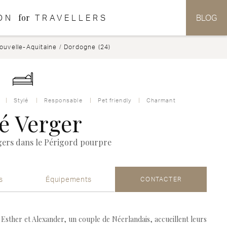
for
ON
TRAVELLERS
BLOG
ouvelle-Aquitaine
/
Dordogne (24)
Stylé
Responsable
Pet friendly
Charmant
é Verger
gers dans le Périgord pourpre
s
Équipements
CONTACTER
Esther et Alexander, un couple de Néerlandais, accueillent leurs