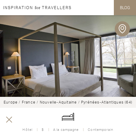
for
INSPIRATION
TRAVELLERS
BLOG
Aller au contenu
Aller au menu
Europe
/
France
/
Nouvelle-Aquitaine
/
Pyrénées-Atlantiques (64)
Hôtel
$
A la campagne
Contemporain