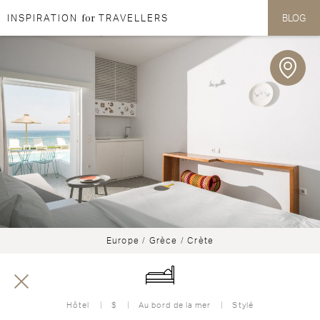
for
INSPIRATION
TRAVELLERS
BLOG
Aller au contenu
Aller au menu
Europe
/
Grèce
/
Crète
Hôtel
$
Au bord de la mer
Stylé