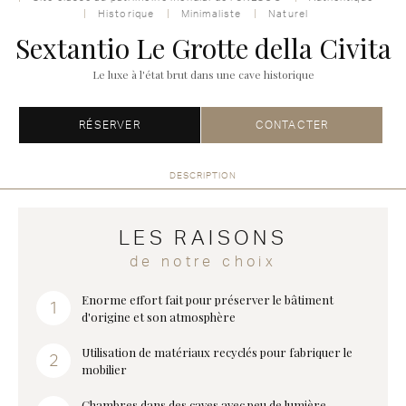
Historique
Minimaliste
Naturel
Sextantio Le Grotte della Civita
Le luxe à l'état brut dans une cave historique
RÉSERVER
CONTACTER
DESCRIPTION
LES RAISONS
de notre choix
Enorme effort fait pour préserver le bâtiment
d'origine et son atmosphère
Utilisation de matériaux recyclés pour fabriquer le
mobilier
Chambres dans des caves avec peu de lumière.