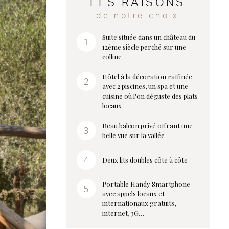
LES RAISONS
de notre choix
Suite située dans un château du
12ème siècle perché sur une
colline
Hôtel à la décoration raffinée
avec 2 piscines, un spa et une
cuisine où l'on déguste des plats
locaux
Beau balcon privé offrant une
belle vue sur la vallée
Deux lits doubles côte à côte
Portable Handy Smartphone
avec appels locaux et
internationaux gratuits,
internet, 3G…