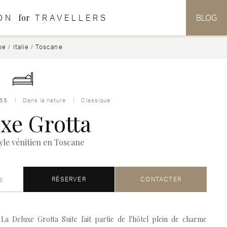
for
ON
TRAVELLERS
BLOG
pe
/
Italie
/
Toscane
$$
Dans la nature
Classique
xe Grotta
tyle vénitien en Toscane
s
RÉSERVER
CONTACTER
La Deluxe Grotta Suite fait partie de l'hôtel plein de charme