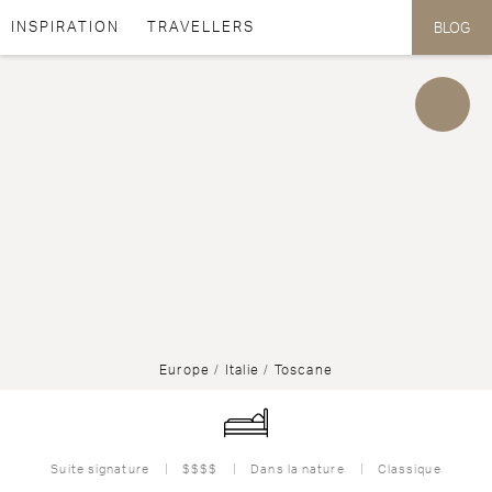
for
INSPIRATION
TRAVELLERS
BLOG
Aller au contenu
Aller au menu
Europe
/
Italie
/
Toscane
Suite signature
$$$$
Dans la nature
Classique