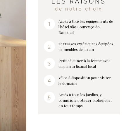
LES RAISONS
de notre choix
Accès à tous les équipements de
l'hôtel São Lourenço do
Barrocal
Terrasses extérieures équipées
de meubles de jardin
Petit déjeuner à la ferme avec
du pain artisanal local
Vélos à disposition pour visiter
le domaine
Accès à tous les jardins, y
compris le potager biologique,
en tout temps