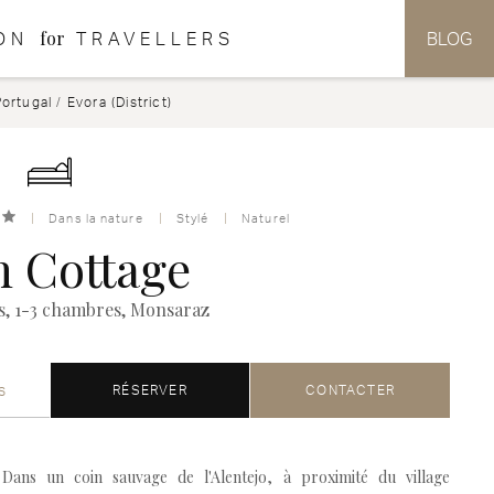
for
ON
TRAVELLERS
BLOG
Portugal
/
Evora (District)
Dans la nature
Stylé
Naturel
n Cottage
s, 1-3 chambres, Monsaraz
s
RÉSERVER
CONTACTER
Dans un coin sauvage de l'Alentejo, à proximité du village