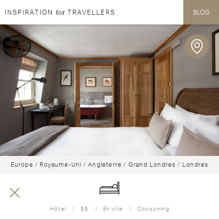
for
INSPIRATION
TRAVELLERS
BLOG
Aller au contenu
Aller au menu
Europe
/
Royaume-Uni
/
Angleterre
/
Grand Londres
/
Londres
Hôtel
$$
En ville
Cocooning