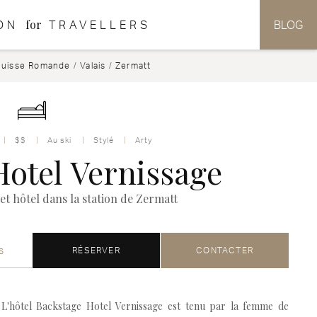
for
ON
TRAVELLERS
BLOG
Suisse Romande
/
Valais
/
Zermatt
$$
Au ski
Stylé
Arty
Hotel Vernissage
 et hôtel dans la station de Zermatt
s
RÉSERVER
CONTACTER
L'hôtel Backstage Hotel Vernissage est tenu par la femme de