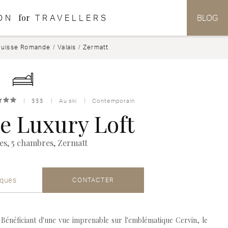
for
ON
TRAVELLERS
BLOG
Suisse Romande
/
Valais
/
Zermatt
$$$
Au ski
Contemporain
e Luxury Loft
es, 5 chambres, Zermatt
iques
CONTACTER
Bénéficiant d'une vue imprenable sur l'emblématique Cervin, le