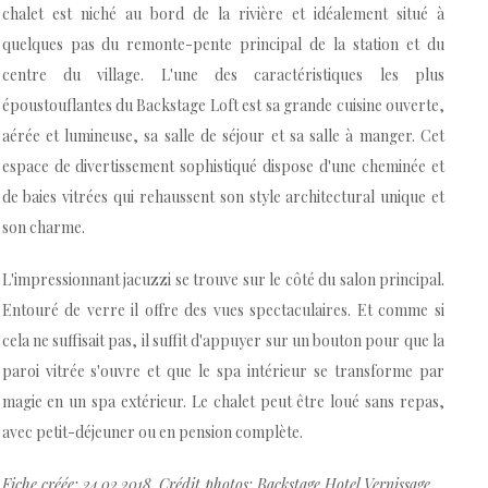
chalet est niché au bord de la rivière et idéalement situé à
quelques pas du remonte-pente principal de la station et du
centre du village. L'une des caractéristiques les plus
époustouflantes du Backstage Loft est sa grande cuisine ouverte,
aérée et lumineuse, sa salle de séjour et sa salle à manger. Cet
espace de divertissement sophistiqué dispose d'une cheminée et
de baies vitrées qui rehaussent son style architectural unique et
son charme.
L'impressionnant jacuzzi se trouve sur le côté du salon principal.
Entouré de verre il offre des vues spectaculaires. Et comme si
cela ne suffisait pas, il suffit d'appuyer sur un bouton pour que la
paroi vitrée s'ouvre et que le spa intérieur se transforme par
magie en un spa extérieur. Le chalet peut être loué sans repas,
avec petit-déjeuner ou en pension complète.
Fiche créée: 24.02.2018. Crédit photos: Backstage Hotel Vernissage.