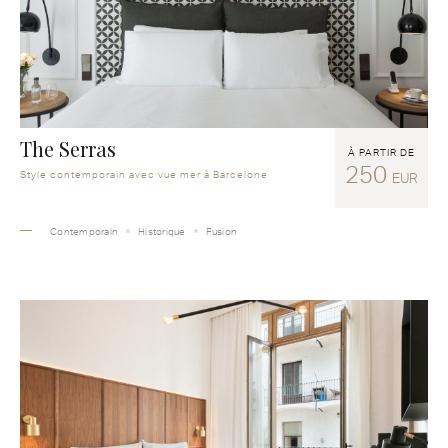
The Serras
À PARTIR DE
250
Style contemporain avec vue mer à Barcelone
EUR
Contemporain
Historique
Fusion