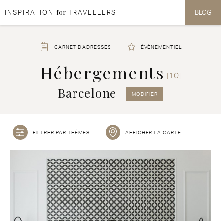
for
INSPIRATION
TRAVELLERS
BLOG
Aller au contenu
Aller au menu
CARNET D'ADRESSES
ÉVÉNEMENTIEL
Hébergements
[10]
Barcelone
MODIFIER
FILTRER PAR THÈMES
AFFICHER LA CARTE