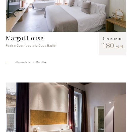
Margot House
À PARTIR DE
180
Petit trésor face à la Casa Batlló
EUR
Minimaliste
En ville