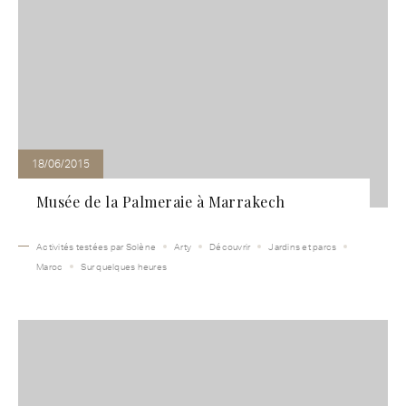
18/06/2015
Musée de la Palmeraie à Marrakech
Activités testées par Solène
Arty
Découvrir
Jardins et parcs
Maroc
Sur quelques heures