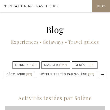
for
INSPIRATION
TRAVELLERS
BLOG
Aller au contenu
Aller au menu
Blog
Experiences • Getaways • Travel guides
DORMIR
[149]
MANGER
[127]
GENÈVE
[85]
DÉCOUVRIR
[82]
HÔTELS TESTÉS PAR SOLÈNE
[77]
Activités testées par Solène