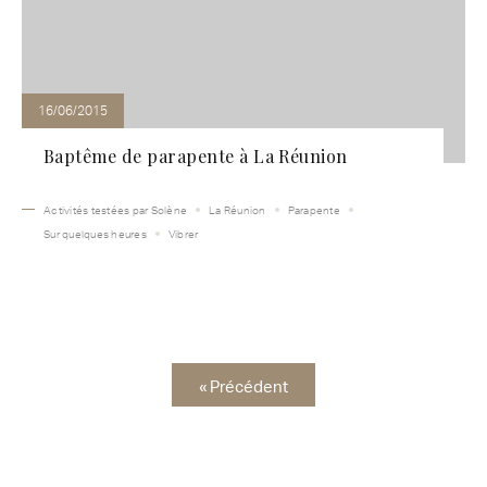
16/06/2015
Baptême de parapente à La Réunion
Activités testées par Solène
La Réunion
Parapente
Sur quelques heures
Vibrer
« Précédent