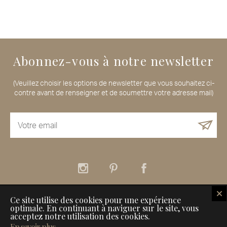
Abonnez-vous à notre newsletter
(Veuillez choisir les options de newsletter que vous souhaitez ci-
contre avant de renseigner et de soumettre votre adresse mail)
Ce site utilise des cookies pour une expérience
À propos
Nos services
Nos Maisons de Voyageurs
optimale. En continuant à naviguer sur le site, vous
Comment référencer son établissement sur Inspiration for Travellers
acceptez notre utilisation des cookies.
Informations légales
Contact
En savoir plus