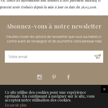
NB: toutes les informations sont données à titre purement indicatif et
peuvent avoir évoluées depuis la mise à jour en date du 26.03.2016.
Abonnez-vous à notre newsletter
(Veuillez choisir les options de newsletter que vous souhaitez ci-
contre avant de renseigner et de soumettre votre adresse mail)
Ce site utilise des cookies pour une expérience
À propos
Nos services
Nos Maisons de Voyageurs
optimale. En continuant à naviguer sur le site, vous
Comment référencer son établissement sur Inspiration for Travellers
acceptez notre utilisation des cookies.
Informations légales
Contact
En savoir plus