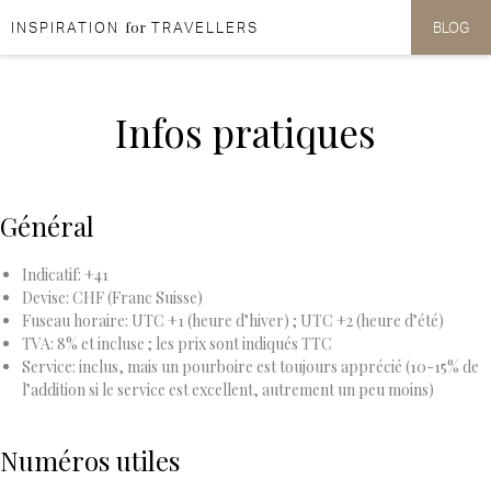
for
INSPIRATION
TRAVELLERS
BLOG
Aller au contenu
Aller au menu
Infos pratiques
Général
Indicatif: +41
Devise: CHF (Franc Suisse)
Fuseau horaire: UTC +1 (heure d’hiver) ; UTC +2 (heure d’été)
TVA: 8% et incluse ; les prix sont indiqués TTC
Service: inclus, mais un pourboire est toujours apprécié (10-15% de
l’addition si le service est excellent, autrement un peu moins)
Numéros utiles