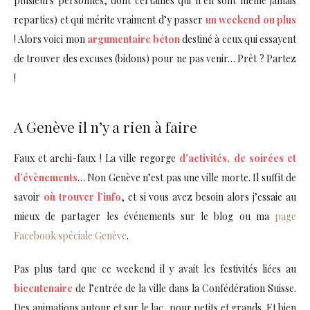
plusieurs personnes, dont certaines qui n’en sont même jamais
reparties) et qui mérite vraiment d’y passer
un weekend ou plus
! Alors voici mon
argumentaire béton
destiné à ceux qui essayent
de trouver des excuses (bidons) pour ne pas venir… Prêt ? Partez
!
A Genève il n’y a rien à faire
Faux et archi-faux ! La ville regorge
d’activités, de soirées et
d’évènements
… Non Genève n’est pas une ville morte. Il suffit de
savoir
où trouver l’info
, et si vous avez besoin alors j’essaie au
mieux de partager les événements sur le blog ou ma
page
Facebook spéciale Genève
.
Pas plus tard que ce weekend il y avait les festivités liées au
bicentenaire
de l’entrée de la ville dans la Confédération Suisse.
Des animations autour et sur le lac, pour petits et grands. Et bien