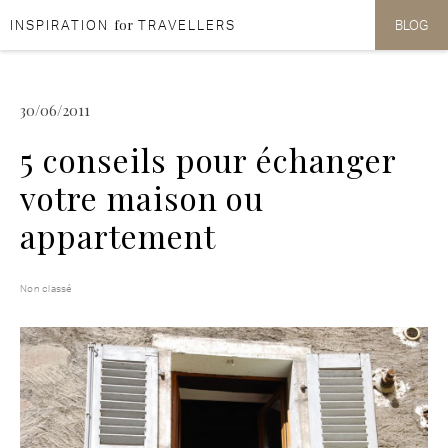
for
INSPIRATION
TRAVELLERS
BLOG
Aller au contenu
Aller au menu
30/06/2011
5 conseils pour échanger
votre maison ou
appartement
Non classé