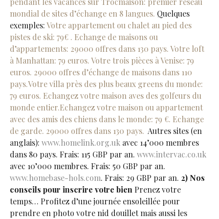
pendant les vacances sur Trocmaison: premier réseau
mondial de sites d’échange en 8 langues.
Quelques
exemples:
Votre appartement ou chalet au pied des
pistes de ski: 79€ . Echange de maisons ou
d’appartements: 29000 offres dans 130 pays.
Votre loft
à Manhattan: 79 euros. Votre trois pièces à Venise: 79
euros. 29000 offres d’échange de maisons dans 110
pays.
Votre villa près des plus beaux greens du monde:
79 euros. Echangez votre maison aves des golfeurs du
monde entier.
Echangez votre maison ou appartement
avec des amis des chiens dans le monde: 79 €. Echange
de garde. 29000 offres dans 130 pays.
Autres sites (en
anglais):
www.homelink.org.uk
avec 14’000 membres
dans 80 pays. Frais: 115 GBP par an.
www.intervac.co.uk
avec 10’000 membres. Frais: 50 GBP par an.
www.homebase-hols.com
. Frais: 29 GBP par an.
2) Nos
conseils pour inscrire votre bien
Prenez votre
temps… Profitez d’une journée ensoleillée pour
prendre en photo votre nid douillet mais aussi les