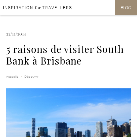
for
INSPIRATION
TRAVELLERS
BLOG
Aller au contenu
Aller au menu
22/11/2014
5 raisons de visiter South
Bank à Brisbane
Australie
Découvrir