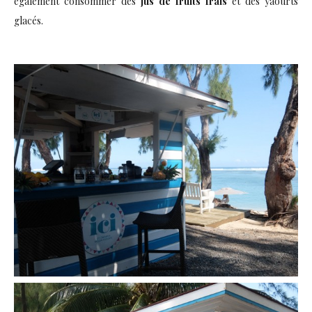
également consommer des
jus de fruits frais
et des yaourts
glacés.