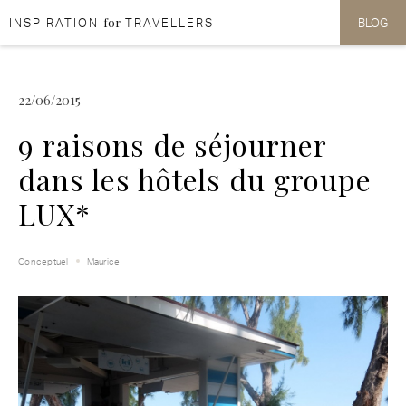
for
INSPIRATION
TRAVELLERS
BLOG
Aller au contenu
Aller au menu
22/06/2015
9 raisons de séjourner
dans les hôtels du groupe
LUX*
Conceptuel
Maurice