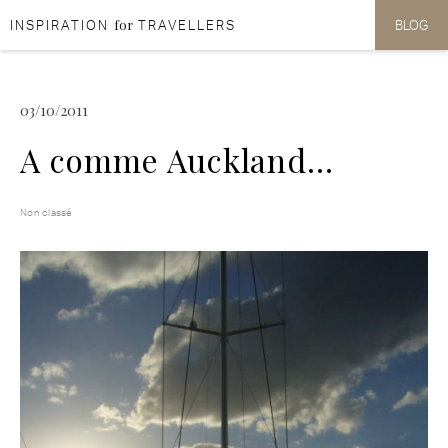
for
INSPIRATION
TRAVELLERS
BLOG
Aller au contenu
Aller au menu
03/10/2011
A comme Auckland…
Non classé