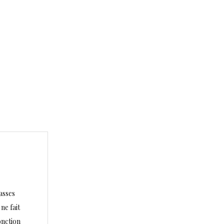
asses
ne fait
onction