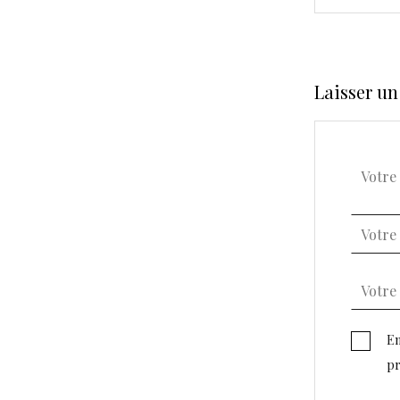
Laisser u
En
pr