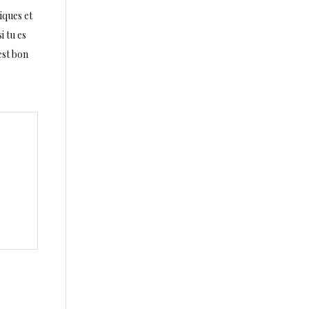
tiques et
i tu es
est bon