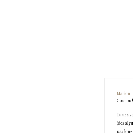
Marion
Coucou !
Tu arriv
(des algu
pas longt