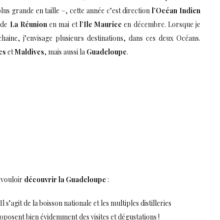
us grande en taille –, cette année c’est direction
l’Océan Indien
 de
La Réunion
en mai et
l’Ile Maurice
en décembre. Lorsque je
haine, j’envisage plusieurs destinations, dans ces deux Océans.
es
et
Maldives
, mais aussi la
Guadeloupe
.
 vouloir
découvrir la Guadeloupe
:
l s’agit de la boisson nationale et les multiples distilleries
oposent bien évidemment des visites et dégustations !