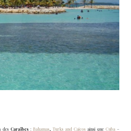
es des
Caraïbes
:
Bahamas
,
Turks and Caicos
ainsi que
Cuba
–