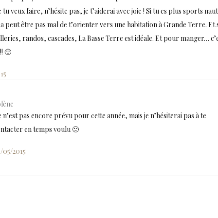
 tu veux faire, n’hésite pas, je t’aiderai avec joie ! Si tu es plus sports nau
a peut être pas mal de t’orienter vers une habitation à Grande Terre. Et s
tilleries, randos, cascades, La Basse Terre est idéale. Et pour manger… c’
!! 🙂
15
lène
 n’est pas encore prévu pour cette année, mais je n’hésiterai pas à te
ntacter en temps voulu 🙂
/05/2015