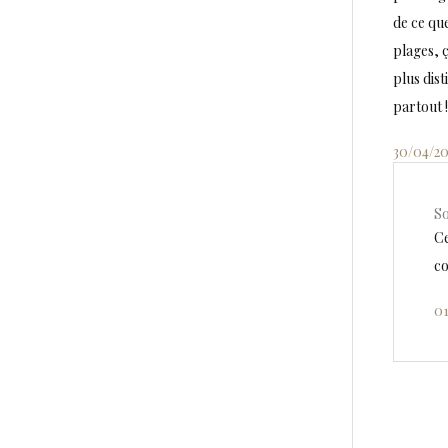
de ce que
plages, ç
plus dis
partout !
30/04/20
So
Ce
co
01