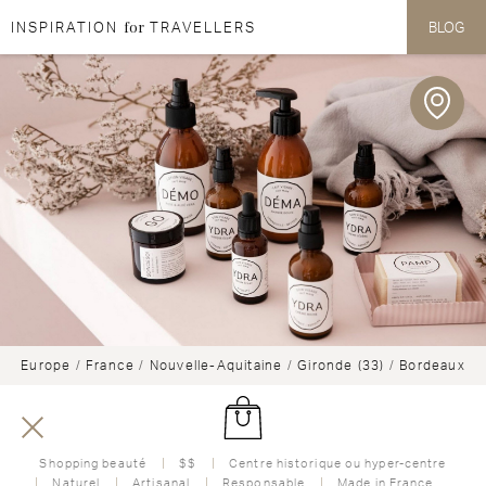
for
INSPIRATION
TRAVELLERS
BLOG
Aller au contenu
Aller au menu
Europe
/
France
/
Nouvelle-Aquitaine
/
Gironde (33)
/
Bordeaux
Shopping beauté
$$
Centre historique ou hyper-centre
Naturel
Artisanal
Responsable
Made in France