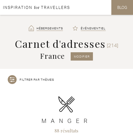
for
INSPIRATION
TRAVELLERS
BLOG
Aller au contenu
Aller au menu
HÉBERGEMENTS
ÉVÉNEMENTIEL
Carnet d'adresses
[214]
France
MODIFIER
FILTRER PAR THÈMES
MANGER
88 résultats