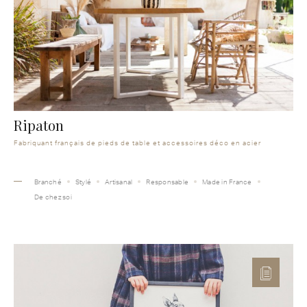
Ripaton
Fabriquant français de pieds de table et accessoires déco en acier
Branché
Stylé
Artisanal
Responsable
Made in France
De chez soi