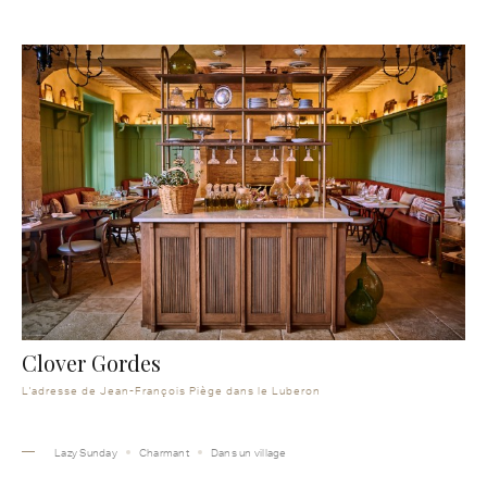
Clover Gordes
L'adresse de Jean-François Piège dans le Luberon
Lazy Sunday
Charmant
Dans un village