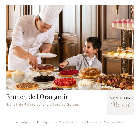
Brunch de l'Orangerie
À PARTIR DE
95
Brunch de Palace dans le village de Gordes
EUR
Historique
Prestigieux
Classique
Lazy Sunday
Dans un village