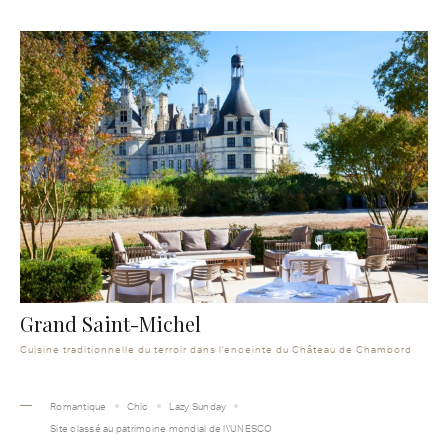
Grand Saint-Michel
Cuisine traditionnelle du terroir dans l'enceinte du Château de Chambord
Romantique
Chic
Lazy Sunday
Site classé au patrimoine mondial de l\'UNESCO