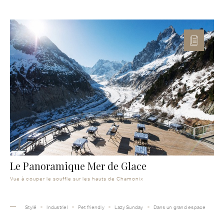
Le Panoramique Mer de Glace
Vue à couper le souffle sur les hauts de Chamonix
Stylé
Industriel
Pet friendly
Lazy Sunday
Dans un grand espace