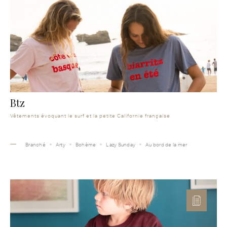
Btz
Vêtements évoquant le surf et la petite Californie française
Branché
Arty
Bohème
Lazy Sunday
Au bord de la mer