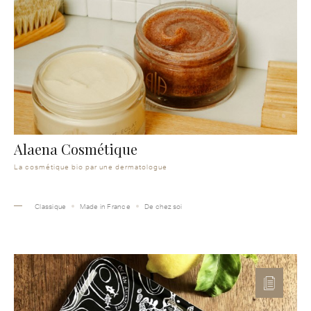
Alaena Cosmétique
La cosmétique bio par une dermatologue
Classique
Made in France
De chez soi