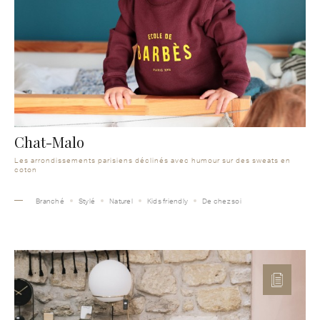
Chat-Malo
Les arrondissements parisiens déclinés avec humour sur des sweats en
coton
Branché
Stylé
Naturel
Kids friendly
De chez soi