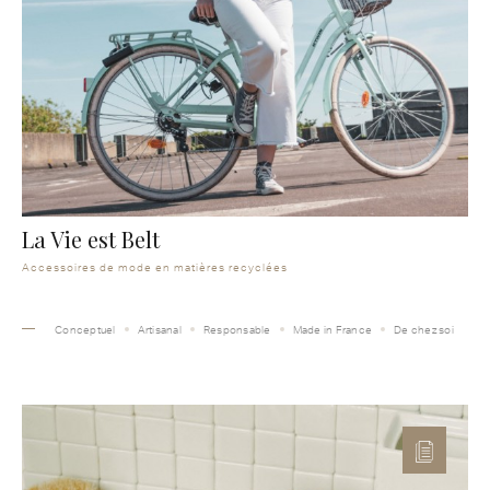
La Vie est Belt
Accessoires de mode en matières recyclées
Conceptuel
Artisanal
Responsable
Made in France
De chez soi