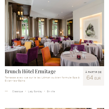
Brunch Hôtel Ermitage
À PARTIR DE
64
Terrasse avec vue sur le lac Léman ou bien formule Spa à
EUR
Evian-les-Bains
Classique
Lazy Sunday
En ville