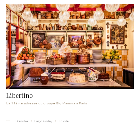
Libertino
La 11ème adresse du groupe Big Mamma à Paris
Branché
Lazy Sunday
En ville