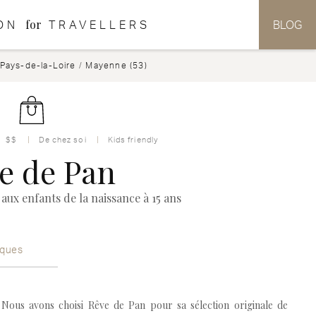
for
ON
TRAVELLERS
BLOG
Pays-de-la-Loire
/
Mayenne (53)
$$
De chez soi
Kids friendly
e de Pan
aux enfants de la naissance à 15 ans
iques
Nous avons choisi Rêve de Pan pour sa sélection originale de