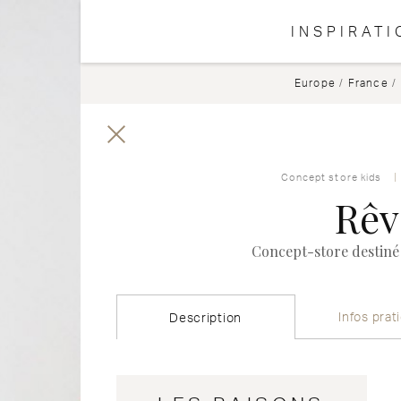
INSPIRATI
Europe
/
France
/
Concept store kids
Rêv
Concept-store destiné 
Infos prat
Description