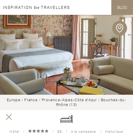
for
INSPIRATION
TRAVELLERS
BLOG
Aller au contenu
Aller au menu
Europe
/
France
/
Provence-Alpes-Côte d'Azur
/
Bouches-du-
Rhône (13)
Hôtel
$$
A la campagne
Historique