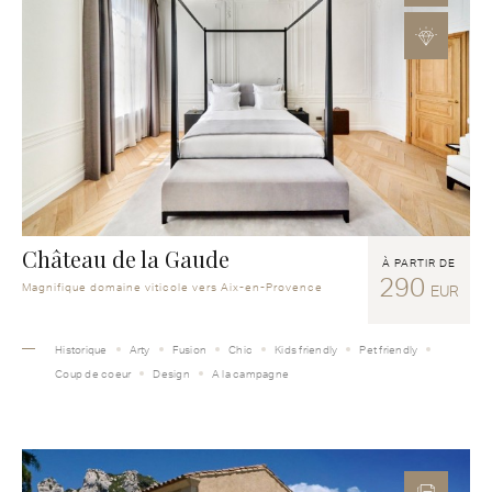
Château de la Gaude
À PARTIR DE
290
Magnifique domaine viticole vers Aix-en-Provence
EUR
Historique
Arty
Fusion
Chic
Kids friendly
Pet friendly
Coup de coeur
Design
A la campagne