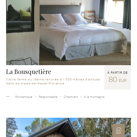
La Bousquetière
À PARTIR DE
80
Vieille ferme du 18ème rénovée à 1'300 mètres d'altitude
EUR
dans les Alpes-de-Haute-Provence
Romantique
Responsable
Charmant
A la montagne