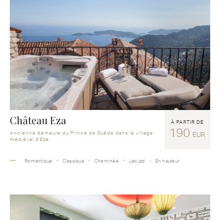
Château Eza
À PARTIR DE
190
Ancienne demeure du Prince de Suède dans le village
EUR
médiéval d'Eze
Romantique
Classique
Cheminée
Jacuzzi
En hauteur