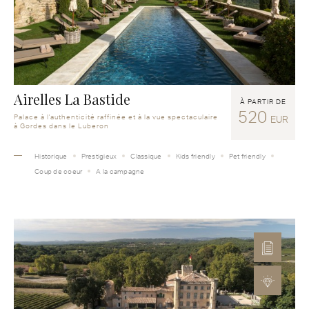
Airelles La Bastide
À PARTIR DE
520
Palace à l'authenticité raffinée et à la vue spectaculaire
EUR
à Gordes dans le Luberon
Historique
Prestigieux
Classique
Kids friendly
Pet friendly
Coup de coeur
A la campagne