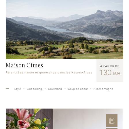
Maison Cimes
À PARTIR DE
130
Parenthèse nature et gourmande dans les Hautes-Alpes
EUR
Stylé
Cocooning
Gourmand
Coup de coeur
A la montagne