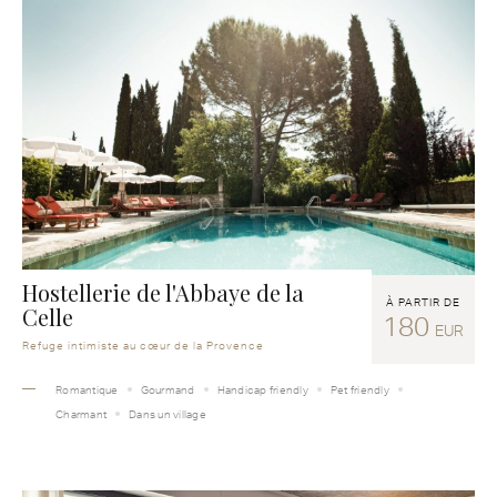
Hostellerie de l'Abbaye de la
À PARTIR DE
Celle
180
EUR
Refuge intimiste au cœur de la Provence
Romantique
Gourmand
Handicap friendly
Pet friendly
Charmant
Dans un village