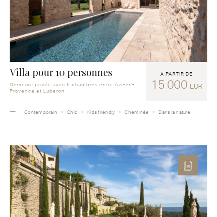
Villa pour 10 personnes
À PARTIR DE
15 000
Demeure privée avec 5 chambres entre Aix-en-
EUR
Provence et Luberon
Contemporain
Chic
Kids friendly
Cheminée
Dans la nature