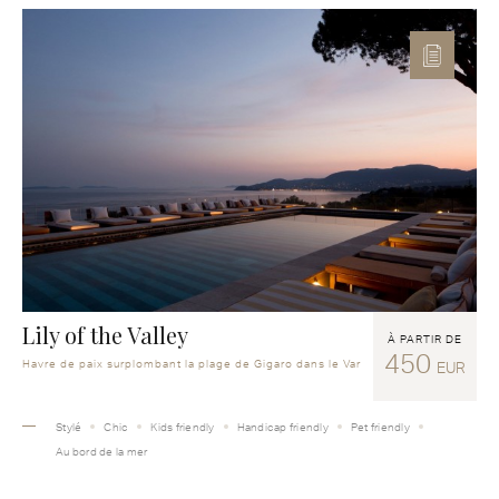
Lily of the Valley
À PARTIR DE
450
Havre de paix surplombant la plage de Gigaro dans le Var
EUR
Stylé
Chic
Kids friendly
Handicap friendly
Pet friendly
Au bord de la mer