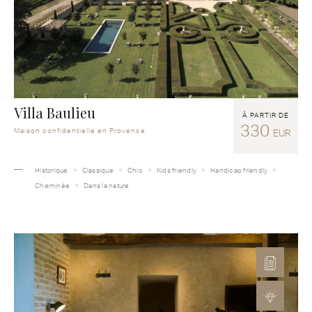
Villa Baulieu
À PARTIR DE
330
Maison confidentielle en Provence
EUR
Historique
Classique
Chic
Kids friendly
Handicap friendly
Cheminée
Dans la nature