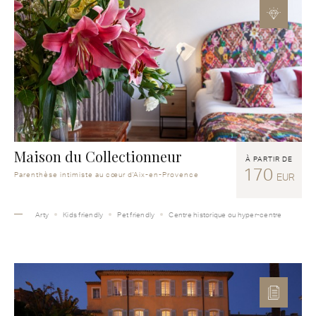
Maison du Collectionneur
À PARTIR DE
170
Parenthèse intimiste au cœur d'Aix-en-Provence
EUR
Arty
Kids friendly
Pet friendly
Centre historique ou hyper-centre