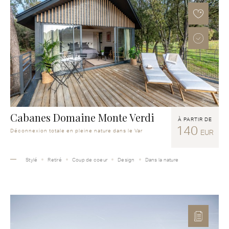
Cabanes Domaine Monte Verdi
À PARTIR DE
140
Déconnexion totale en pleine nature dans le Var
EUR
Stylé
Retiré
Coup de coeur
Design
Dans la nature