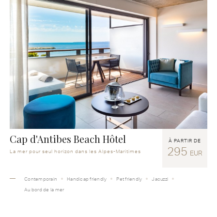
Cap d'Antibes Beach Hôtel
À PARTIR DE
295
La mer pour seul horizon dans les Alpes-Maritimes
EUR
Contemporain
Handicap friendly
Pet friendly
Jacuzzi
Au bord de la mer