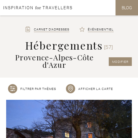
for
INSPIRATION
TRAVELLERS
BLOG
Aller au contenu
Aller au menu
CARNET D'ADRESSES
ÉVÉNEMENTIEL
Hébergements
[57]
Provence-Alpes-Côte
d'Azur
MODIFIER
FILTRER PAR THÈMES
AFFICHER LA CARTE