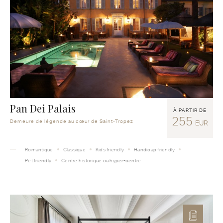
Pan Dei Palais
À PARTIR DE
255
Demeure de légende au cœur de Saint-Tropez
EUR
Romantique
Classique
Kids friendly
Handicap friendly
Pet friendly
Centre historique ou hyper-centre