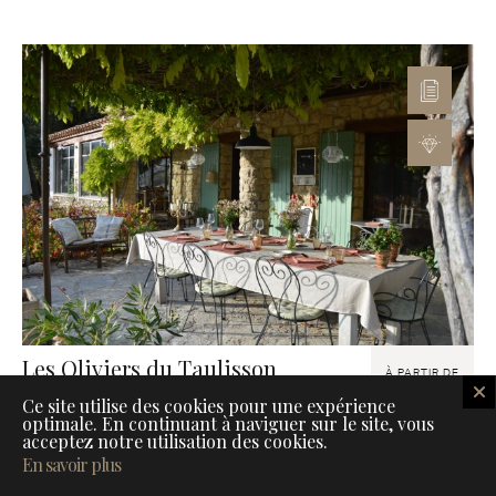
Les Oliviers du Taulisson
À PARTIR DE
130
Endroit charmant pour slow travel au pied du Mont
EUR
Ce site utilise des cookies pour une expérience
Ventoux
optimale. En continuant à naviguer sur le site, vous
acceptez notre utilisation des cookies.
Romantique
Responsable
Kids friendly
Charmant
Dans la nature
En savoir plus