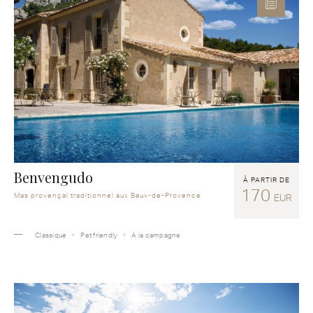
Benvengudo
À PARTIR DE
170
Mas provençal traditionnel aux Baux-de-Provence
EUR
Classique
Pet friendly
A la campagne