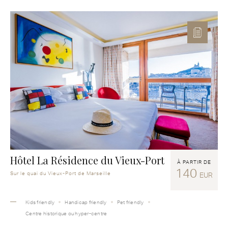
Hôtel La Résidence du Vieux-Port
À PARTIR DE
140
Sur le quai du Vieux-Port de Marseille
EUR
Kids friendly
Handicap friendly
Pet friendly
Centre historique ou hyper-centre