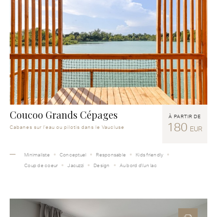
Coucoo Grands Cépages
À PARTIR DE
180
Cabanes sur l'eau ou pilotis dans le Vaucluse
EUR
Minimaliste
Conceptuel
Responsable
Kids friendly
Coup de coeur
Jacuzzi
Design
Au bord d\'un lac