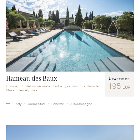
Hameau des Baux
À PARTIR DE
195
Concept-hôtel où se mêlent art et gastronomie dans le
EUR
Massif des Alpilles
Arty
Conceptuel
Bohème
A la campagne