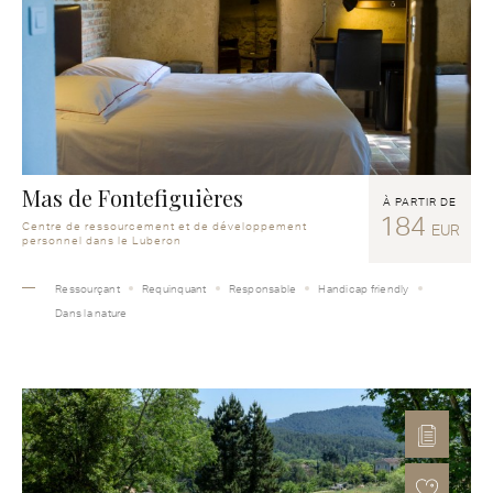
Mas de Fontefiguières
À PARTIR DE
184
Centre de ressourcement et de développement
EUR
personnel dans le Luberon
Ressourçant
Requinquant
Responsable
Handicap friendly
Dans la nature