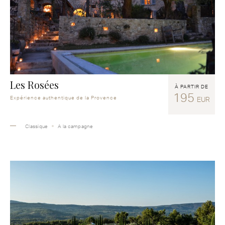
Les Rosées
À PARTIR DE
195
Expérience authentique de la Provence
EUR
Classique
A la campagne