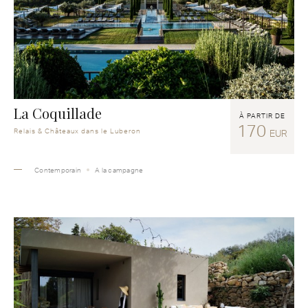
La Coquillade
À PARTIR DE
170
Relais & Châteaux dans le Luberon
EUR
Contemporain
A la campagne