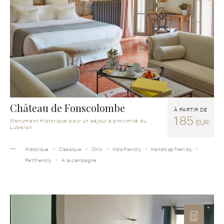
Château de Fonscolombe
À PARTIR DE
185
Monument Historique pour un séjour à proximité du
EUR
Luberon
Historique
Classique
Chic
Kids friendly
Handicap friendly
Pet friendly
A la campagne