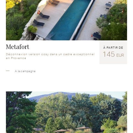
Metafort
À PARTIR DE
145
Déconnexion version cosy dans un cadre exceptionnel
EUR
en Provence
A la campagne