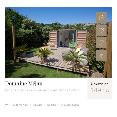
Domaine Méjan
À PARTIR DE
149
Lodges design au cœur du parc régional des Alpilles
EUR
Kids friendly
Jacuzzi
Design
A la campagne