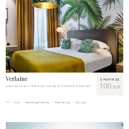
Verlaine
À PARTIR DE
100
Alternative aux hôtels de luxe de la Croisette à Cannes
EUR
Arty
Handicap friendly
Pet friendly
En ville