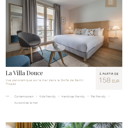
La Villa Douce
À PARTIR DE
158
Vue panoramique sur la mer dans le Golfe de Saint-
EUR
Tropez
Contemporain
Kids friendly
Handicap friendly
Pet friendly
Au bord de la mer