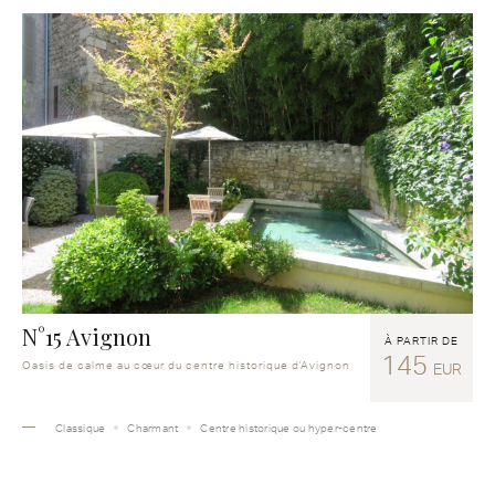
N°15 Avignon
À PARTIR DE
145
Oasis de calme au cœur du centre historique d'Avignon
EUR
Classique
Charmant
Centre historique ou hyper-centre