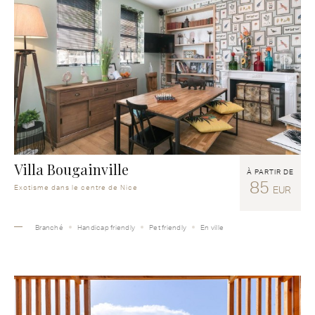
Villa Bougainville
À PARTIR DE
85
Exotisme dans le centre de Nice
EUR
Branché
Handicap friendly
Pet friendly
En ville