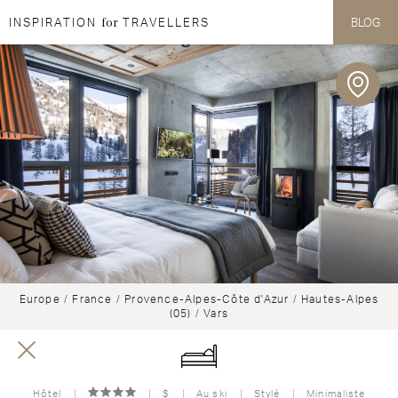
for
INSPIRATION
TRAVELLERS
BLOG
Aller au contenu
Aller au menu
Europe
/
France
/
Provence-Alpes-Côte d'Azur
/
Hautes-Alpes
(05)
/
Vars
Hôtel
$
Au ski
Stylé
Minimaliste