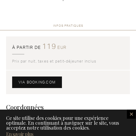
INFOS PRATIQUES
119
À PARTIR DE
EUR
Prix par nuit, taxes et petit-déjeuner inclus
VIA BOOKING.COM
Coordonnées
Ce site utilise des cookies pour une expérience
Vallon de FontBonne, 05560 Vars
optimale. En continuant à naviguer sur le site, vous
acceptez notre utilisation des cookies.
+33 4 92 23 59 18
En savoir plus