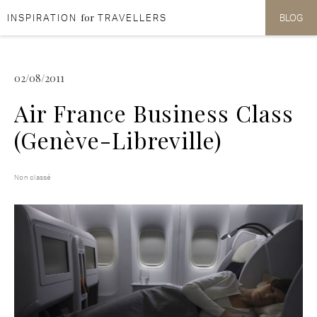
for
INSPIRATION
TRAVELLERS
BLOG
Aller au contenu
Aller au menu
02/08/2011
Air France Business Class
(Genève-Libreville)
Non classé