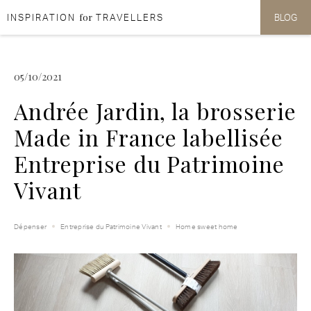
for
INSPIRATION
TRAVELLERS
BLOG
Aller au contenu
Aller au menu
05/10/2021
Andrée Jardin, la brosserie
Made in France labellisée
Entreprise du Patrimoine
Vivant
Dépenser
Entreprise du Patrimoine Vivant
Home sweet home