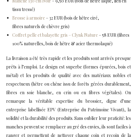
Manche 130 cm Noir
– 9,50 EUR (bois de hêtre laqué, lien en
tissu tressé)
Brosse à armoire
– 32 EUR (bois de hêtre ciré,
fibres naturels de chèvre gris)
Coffret pelle et balayette gris – Clynk Nature
– 58 EUR (fibres
100% naturelles, bois de hêtre & acier thermolaqué)
La livraison a été très rapide et les produits sont arrivés presque
prêts à l’emploi. Le design est superbe (formes épurées, bois et
métal) et les produits de qualité avec des matériaux nobles et
respectueux (hêtre ou chêne issu de forêts gérées durablement,
fibres en soie blanche, en crin ou en fibres végétales). On
remarque la véritable expertise du brossier, digne d’une
entreprise labellisée EPV (Entreprise du Patrimoine Vivant), la
solidité et la durabilité des produits. Sans oublier leur praticité: les
manches peuvent se remplacer au gré des envies, ils sont faciles à
ranger et permettent de nettoyer chaque coin et recoin de la