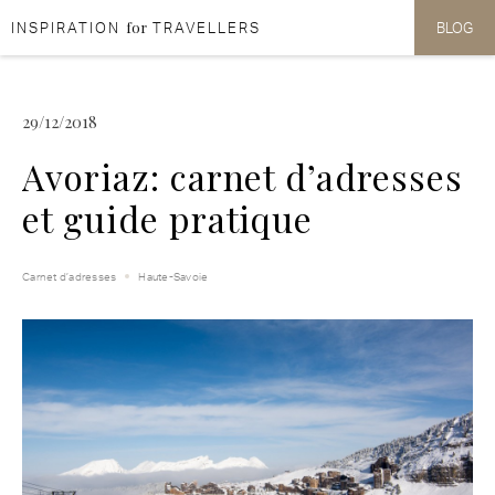
for
INSPIRATION
TRAVELLERS
BLOG
Aller au contenu
Aller au menu
29/12/2018
Avoriaz: carnet d’adresses
et guide pratique
Carnet d’adresses
Haute-Savoie