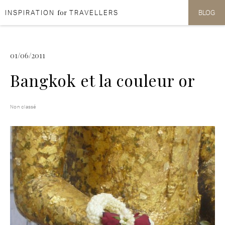
for
INSPIRATION
TRAVELLERS
BLOG
Aller au contenu
Aller au menu
01/06/2011
Bangkok et la couleur or
Non classé