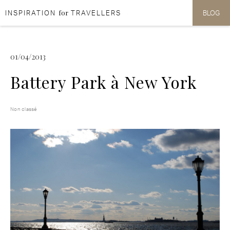
for
INSPIRATION
TRAVELLERS
BLOG
Aller au contenu
Aller au menu
01/04/2013
Battery Park à New York
Non classé