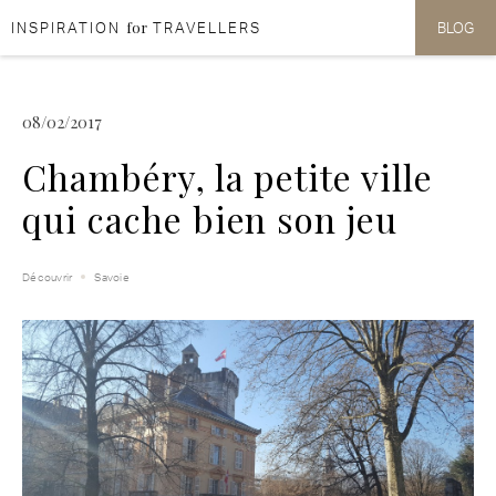
for
INSPIRATION
TRAVELLERS
BLOG
Aller au contenu
Aller au menu
08/02/2017
Chambéry, la petite ville
qui cache bien son jeu
Découvrir
Savoie