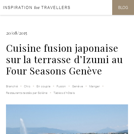
for
INSPIRATION
TRAVELLERS
BLOG
Aller au contenu
Aller au menu
20/08/2015
Cuisine fusion japonaise
sur la terrasse d’Izumi au
Four Seasons Genève
Branché
Chic
En couple
Fusion
Genève
Manger
Restaurants testés par Solène
Tables d’hôtels