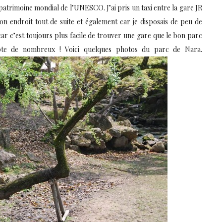
 patrimoine mondial de l’UNESCO. J’ai pris un taxi entre la gare JR
on endroit tout de suite et également car je disposais de peu de
 car c’est toujours plus facile de trouver une gare que le bon parc
mpte de nombreux ! Voici quelques photos du parc de Nara.