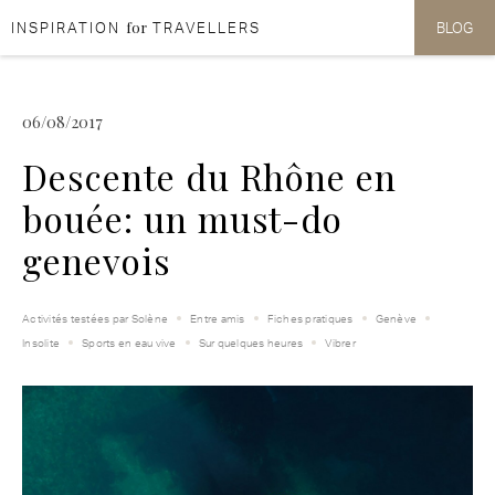
for
INSPIRATION
TRAVELLERS
BLOG
Aller au contenu
Aller au menu
06/08/2017
Descente du Rhône en
bouée: un must-do
genevois
Activités testées par Solène
Entre amis
Fiches pratiques
Genève
Insolite
Sports en eau vive
Sur quelques heures
Vibrer